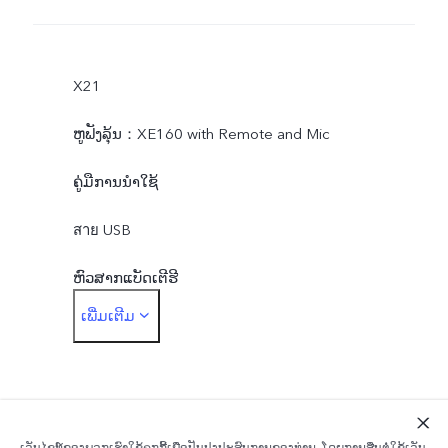
X21
ຫູຟັງລຸ້ນ：XE160 with Remote and Mic
ຄູ່ມືການນຳໃຊ້
สาย USB
ຫົວສາກແບັດເຕີຮີ
ເພີ່ມເຕີມ
ເຂັມຈິ້ມSIM
ເຄດໂທລະສັບ
ຟີມກັນຮອຍ