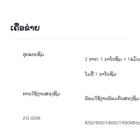
ເຄືອຂ່າຍ
ຮູບແບບຊີມ
2 ກາດ: 1 ນາໂນຊິມ + 1ແມັ
ໂມຣີ່ 1 ນາໂນຊິມ
ການໃຊ້ງານສອງຊີມ
ພ້ອມໃຊ້ງານພ້ອມກັນສອງຊິມ
2G GSM
850/900/1800/1900MHz