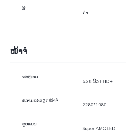
ສີ
ດຳ
ໜ້າຈໍ
ຂະໜາດ
6.28 ນີ້ວ FHD+
ຄວາມລະອຽດໜ້າຈໍ
2280*1080
ຮູບແບບ
Super AMOLED