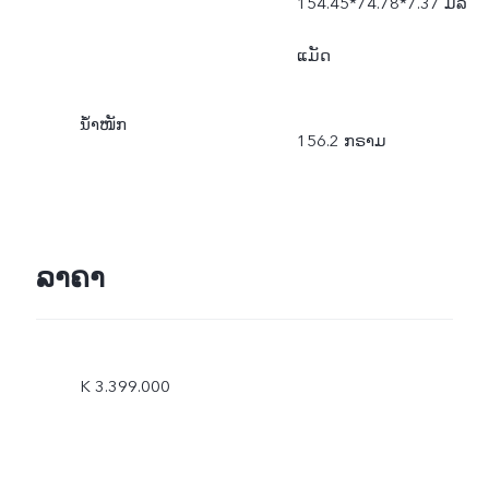
154.45*74.78*7.37 ມິລິ
ແມັດ
ນ້ຳໜັກ
156.2 ກຣາມ
ລາຄາ
K 3.399.000