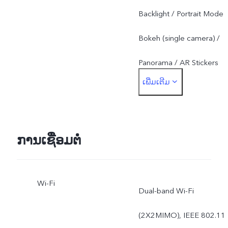
Backlight / Portrait Mode
Bokeh (single camera) /
Panorama / AR Stickers
ເພີ່ມເຕີມ
ໂໝດຖ່າຍພາບ
ກ້ອງຫຼັງ’: Slow Motion /
Backlight / Live Photo /
ການເຊື່ອມຕໍ່
Portrait Mode Bokeh (dual
Wi-Fi
cameras) / Panorama /
Dual-band Wi-Fi
Ultra HD / PPT Mode /
(2X2MIMO), IEEE 802.11