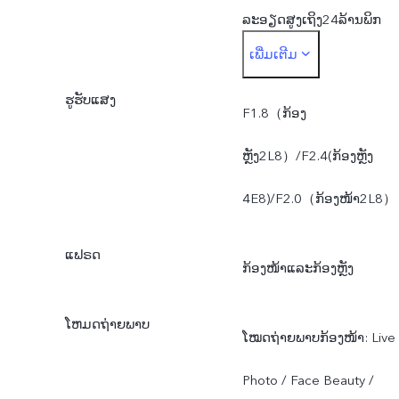
ລະອຽດສູງເຖິງ24ລ້ານພິກ
ເພີ່ມເຕີມ
ເຊວ）+ ກ້ອງຮອງ5ລ້ານພິກ
ຮູຮັບແສງ
ເຊວ
F1.8（ກ້ອງ
ຫຼັງ2L8）/F2.4(ກ້ອງຫຼັງ
4E8)/F2.0（ກ້ອງໜ້າ2L8）
ແຟຣດ
ກ້ອງໜ້າແລະກ້ອງຫຼັງ
ໂຫມດຖ່າຍພາບ
ໂໝດຖ່າຍພາບກ້ອງໜ້າ: Live
Photo / Face Beauty /