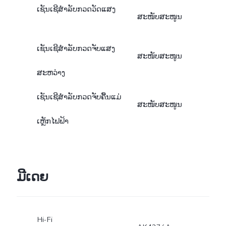
ເຊັນເຊີສຳລັບກວດວັດແສງ
ສະໜັບສະໜູນ
ເຊັນເຊີສຳລັບກວດຈັບແສງ
ສະໜັບສະໜູນ
ສະຫວ່າງ
ເຊັນເຊີສຳລັບກວດຈັບຄື້ນແມ່
ສະໜັບສະໜູນ
ເຫຼັກໄຟຟ້າ
ມີເດຍ
Hi-Fi