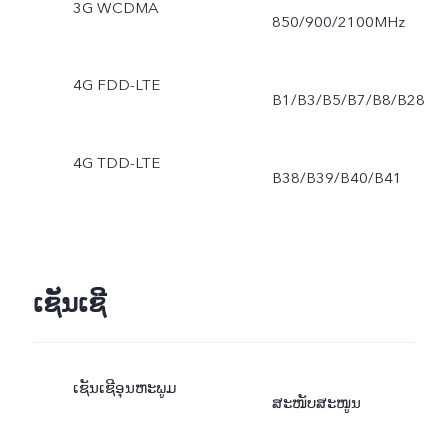
3G WCDMA
850/900/2100MHz
4G FDD-LTE
B1/B3/B5/B7/B8/B28
4G TDD-LTE
B38/B39/B40/B41
ເຊັນເຊີ
ເຊັນເຊີອຸນຫະພູມ
ສະໜັບສະໜູນ