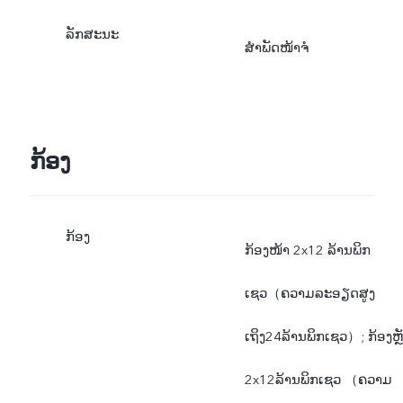
ລັກສະນະ
ສຳພັດໜ້າຈໍ
ກ້ອງ
ກ້ອງ
ກ້ອງໜ້າ 2x12 ລ້ານພິກ
ເຊວ（ຄວາມລະອຽດສູງ
ເຖິງ24ລ້ານພິກເຊວ）; ກ້ອງຫຼ
2x12ລ້ານພິກເຊວ （ຄວາມ