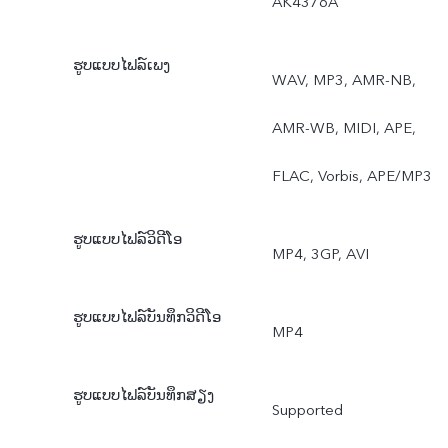
AK4376A
ຮູບແບບໄຟລ໌ເພງ
WAV, MP3, AMR-NB,
AMR-WB, MIDI, APE,
FLAC, Vorbis, APE/MP3
ຮູບແບບໄຟລ໌ວິດີໂອ
MP4, 3GP, AVI
ຮູບແບບໄຟລ໌ບັນທຶກວິດີໂອ
MP4
ຮູບແບບໄຟລ໌ບັນທຶກສຽງ
Supported