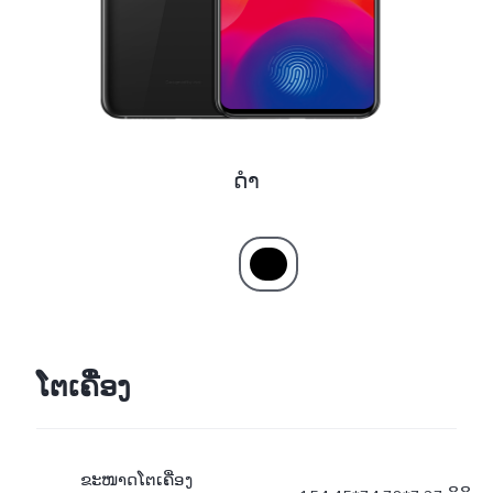
ດຳ
ໂຕເຄື່ອງ
ຂະໜາດໂຕເຄື່ອງ