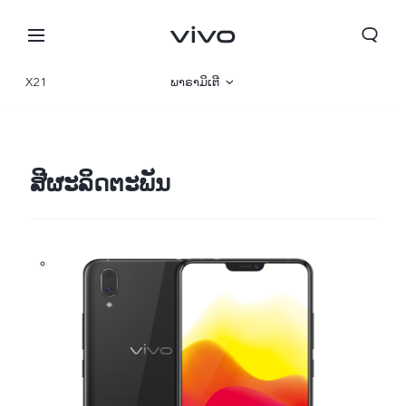
X21
ພາຣາມິເຕີ
ພາບລວມ
ສີຜະລິດຕະພັນ