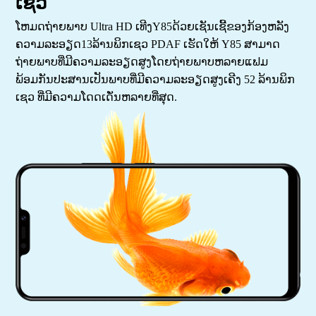
ເຊວ
ໂຫມດຖ່າຍພາບ Ultra HD ເທີງY85ດ້ວຍເຊັນເຊີ້ຂອງກ້ອງຫລັງ
ຄວາມລະອຽດ13ລ້ານພິກເຊວ PDAF ເຮັດໃຫ້ Y85 ສາມາດ
ຖ່າຍພາບທີ່ມີຄວາມລະອຽດສູງໂດຍຖ່າຍພາບຫລາຍແຟມ
ພ້ອມກັນປະສານເປັນພາບທີ່ມີຄວາມລະອຽດສູງເຄີງ 52 ລ້ານພິກ
ເຊວ ທີ່ມີຄວາມໂດດເດັ່ນຫລາຍທີ່ສຸດ.