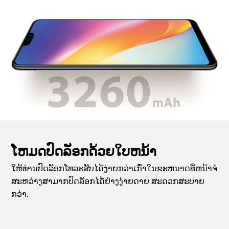
ໂຫມດປົດລັອກດ້ວຍໃບຫນ້າ
ໃຫ້ທ່ານປົດລັອກໂທລະສັບໄດ້ງ່າຍກວ່າເກົ່າໃນຂະຫນາດທີ່ຫນ້າຈໍ
ສະຫວ່າງສາມາກປົດລັອກໄດ້ຢ່າງງ່າຍດາຍ ສະດວກສະບາຍ
ກວ່າ.