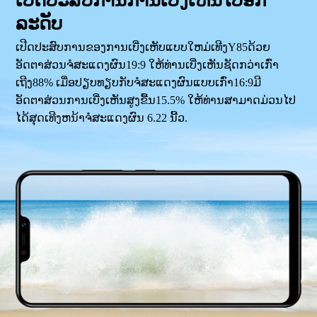
ເປີດປະສົບການການເບີ່ງເຫັນໄປອີກ
ລະດັບ
ເປີດປະສົບການຂອງການເບີ່ງເຫັບແບບໃຫມ່ເທີງY85ດ້ວຍ
ອັດຕາສ່ວນຈໍສະແດງຜົນ19:9 ໃຫ້ທ່ານເບີ່ງເຫັນຊັດກວ່າເກົ່າ
ເຖີງ88% ເມື່ອປຽບທຽບກັບຈໍສະແດງຜົນແບບເກົ່າ16:9ມີ
ອັດຕາສ່ວນການເບີ່ງເຫັນສູງຂື້ນ15.5% ໃຫ້ທ່ານສາມາດມ່ວນໄປ
ໄດ້ສຸດເທີງຫນ້າຈໍສະແດງຜົນ 6.22 ນີ້ວ.