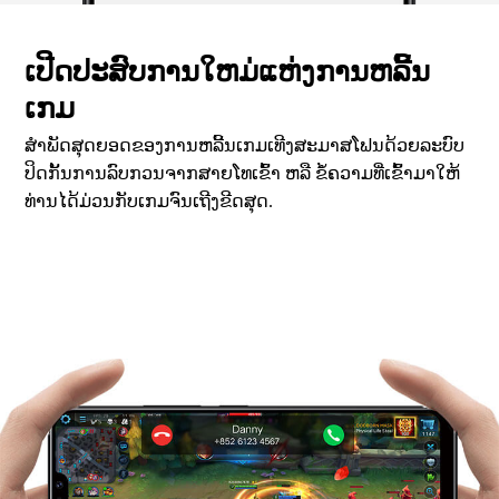
ເປີດປະສົບການໃຫມ່ແຫ່ງການຫລີ້ນ
ເກມ
ສຳພັດສຸດຍອດຂອງການຫລີ້ນເກມເທີງສະມາສໂຟນດ້ວຍລະບົບ
ປິດກັ້ນການລົບກວນຈາກສາຍໂທເຂົ້າ ຫລື ຂໍ້ຄວາມທີ່ເຂົ້າມາໃຫ້
ທ່ານໄດ້ມ່ວນກັບເກມຈົນເຖີງຂີດສຸດ.