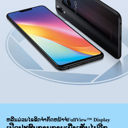
ຫລີ້ນມ່ວນໄຣຂີດຈຳກັດຫນ້າຈໍFullView™ Display