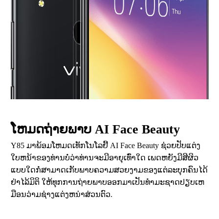
ໂຫມດຖ່າຍພາບ AI Face Beauty
Y85 ມາພ້ອມໂຫມດເທັກໂນໂລຢີ້ AI Face Beauty ຊ່ວຍປັບແຕ່ງ
ໃບຫນ້າຂອງທ່ານບໍ່ວ່າທ່ານຈະມີອາຍຸເທົ່າໃດ ເພດຫຍັງມີສີຜິວ
ແບບໃດກໍ່ສາມາດເກັບພາບຄວາມສວຍງາມຂອງແຕ່ລະບຸກຄົນໄດ້
ຢ່າໄລ້ມິຕິ ໃຫ້ທຸກການຖ່າຍພາບອອກມາເປັນທຳມະຊາດປຽບເຫ
ມືອນວ່າມຊ່າງແຕ່ງຫນ່າສ່ວນຕົວ.