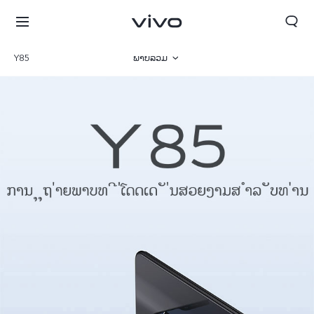
Y85
ພາບລວມ
ພາຣາມິເຕີ