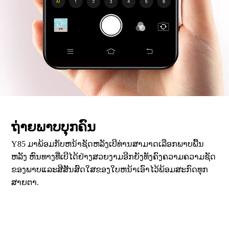
ຖ່າຍພາບບຸກຄົນ
Y85 ມາພ້ອມກັບຫນ້າຊັດຫລັງເບີທ່ານສາມາດເລືອກພາບພື້ນ
ຫລັງ ຫົນທາງທີ່ເບີໄດ້ຢ່າງສວຍງາມອີກຍັງທັງຄົງຄວາມຄວາມຊັດ
ຂອງພາບແລະສີສັນສົດໃສຂອງໃບຫນ້າເອົາໄວ້ພ້ອມສະກົດທຸກ
ສາຍຕາ.