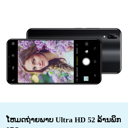
ໂຫມດຖ່າຍພາບ Ultra HD 52 ລ້ານພິກ