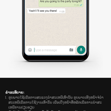
ຄຳອະທິບາຍ:
ຮູບພາບໃຊ້ເພື່ອການສະແດງນຳສະເຫນີເທົ່ານັ້ນ ຮູບພາບເທີງຫນ້າຈໍນຳ
ສະເຫນີເພື່ອການໃຊ້ງານເທົ່ານັ້ນ ເພື່ອເບີ່ງຫນ້າທີ່ຫລັກເພື່ອການນຳສະ
ເຫນີການປຽບທຽບ