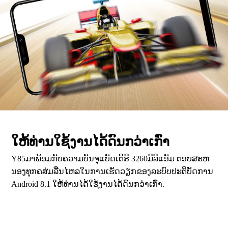
ໃຫ້ທ່ານໃຊ້ງານໄດ້ດົນກວ່າເກົ່າ
Y85ມາພ້ອມກັບຄວາມບັນຈຸແບັດເຕີຣີ 3260ມິລິແອັມ ຕອບສະຫ
ນອງທຸກຄສ່ມລື່ນໄຫລໃນການເຮັດວຽກຂອງລະບົບປະຕິບັດການ
Android 8.1 ໃຫ້ທ່ານໄດ້ໃຊ້ງານໄດ້ດົນກວ່າເກົ່າ.