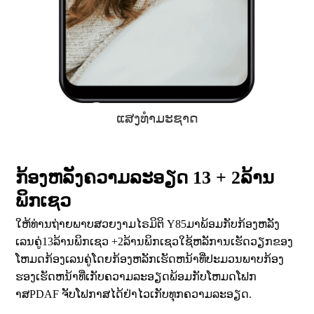
ໄຟສະຕູດີໂອ
ກ້ອງຫລັງຄວາມລະອຽດ 13 + 2ລ້ານ
ພິກເຊວ
ໃຫ້ທ່ານຖ່າຍພາບສວຍງາມໄຣມິຕິ Y85ມາພ້ອມກັບກ້ອງຫລັງ
ເລນຄູ່13ລ້ານພິກເຊວ +2ລ້ານພິກເຊວໃຊ້ຫລັການເຮັດວຽກຂອງ
ໂຫມດກ້ອງເລນຄູ່ໂດຍກ້ອງຫລັກເຮັດຫນ້າທີ່ປະມວນພາບກ້ອງ
ຮອງເຮັດຫນ້າທີ່ເກັບຄວາມລະອຽດພ້ອມກັບໂຫມດໂຟກ
າສPDAF ຈັບໂຟກາສໄດ້ຢ່າໄວເກັບທຸກຄວາມລະອຽດ.