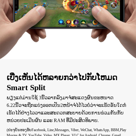
ເບີ່ງເຫັນໄດ້ຫລາຍກວ່າໄປກັບໂຫມດ
Smart Split
ພຽງແຕ່ມ່ານໃຊ້ 3ນີ້ວລາກລົງມາຈໍສະແດງຜົນຂະຫນາດ
6.22ນີ້ວຈະຖືກແບ່ງອອກເປັນ2ຫນ້າຈໍໄດ້ໄວບໍ່ວ່າຈະເຮັດອັນໃດກໍ
ເຮັດໄດ້ຢ່າງໄວວາແລະສະດວກສະບາຍດ້ວຍການຮ່ວມກັນກັບ
ຫນ່ວຍປະເມີນຜົນ ແລະ RAM ທີ່ມີປະສິດທິພາບ.
(ປະຈຸບັນຮອງຮັບFacebook, Line,Messages, Viber, WeChat, WhatsApp, BBM,Play
Movies & TV, YouTube, Video, MX Player, VLC for Android, Chrome, Gmail