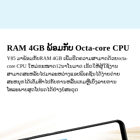
RAM 4GB ພ້ອມກັບ Octa-core CPU
Y85 ມາພ້ອມກັບRAM 4GB ເພີ່ມຂີດຄວາມສາມາດດ້ວຍocta-
core CPU ໃຫມ່ຂະໜາດ12ນາໂນມາດ ເຮັດໃຫ້ຜູ້ໃຊ້ງານ
ສາມາດສະຫລັບໄປມາລະຫວ່າງແອປພິເຄຊັນໄດ້ງ່າຍດ່າຍ
ສະຫນຸກໄດ້ເຕັມທີາໄປກັບການຫລີ້ນເກມຫຼືເບິ່່ງລາຍການ
ໂທລະພາບສຸດໂປຮດໄດ້ຢ່າງບໍສະດຸດ