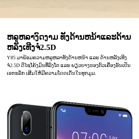
ຫລູຫລາງົດງາມ ທັງດ້ານຫນ້າແລະດ້ານ
ຫລັງເທີງຈໍ2.5D
Y85 ມາພ້ອມຄວາມຫລູຫລາທັງດ້ານຫນ້າ ແລະ ດ້ານຫລັງເທີງ
ຈໍ2.5D ດີໄຊໂຄ້ງມົນທີ່ລົງໂຕ ແລະ ພຽວບາງຂອງຕົວເຄື່ອງອັນເປັນ
ເອກະລັກ ເສີມໃຫ້ມີຄວາມໂດດເດັ່ນໃນທຸກມູມ.