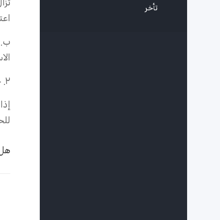
تأخر
اعت
ب. 
الا
٢. جرّب تشغيل البرامج الثابتة.
إذا
للح
هل 