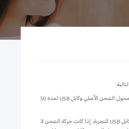
الية:
١. استبعد ما إذا كانت طاقة البطارية غير كافية اشحن جهازك عبر محول الشحن الأصلي وكابل USB لمدة 30
أ. حركة الشحن غير متوفرة: يرجى تغيير محول شحن عادي آخر وكابل USB للتجربة. إذا كانت حركة الشحن لا