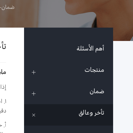
ضمان-ب
تأ
أهم الأسئلة
منتجات
ماذ
إذا
ضمان
دقي
تأخر وعالق