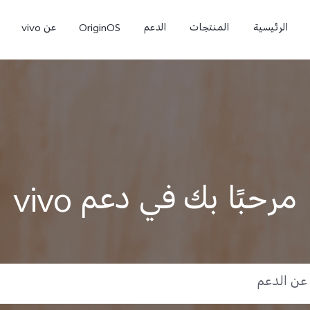
الرئيسية
المنتجات
الدعم
OriginOS
عن vivo
مرحبًا بك في دعم vivo
V60 Lite
Y31d
جديد