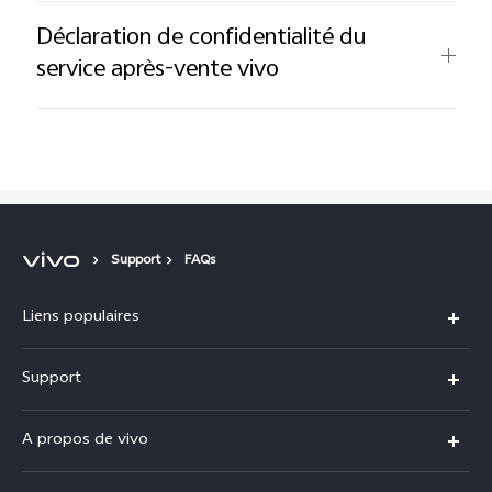
Déclaration de confidentialité du
service après-vente vivo
Support
FAQs
Liens populaires
Y31d
Support
V70 FE
FAQs
A propos de vivo
V60 Lite
Centre de Services
Info