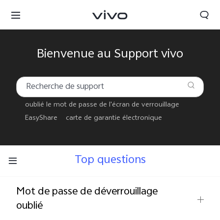
Bienvenue au Support vivo
oublié le mot de passe de l'écran de verrouillage
EasyShare
carte de garantie électronique
Top questions
Mot de passe de déverrouillage
Morocco | Veuillez sélectionner le pays/la région
oublié