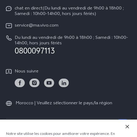
Y21d
Funtouch OS
chat en direct(Du lundi au vendredi de 9h00 à 18h00 ;
Presse
Y29
Samedi : 10h00-14h00, hors jours fériés)
Authentification IMEI
Mentions légales
Y04
service@ma.vivo.com
Prix des pièces de rechange
À propos de vivo
Du lundi au vendredi de 9h00 à 18h00 ; Samedi : 10h00-
Tous les modèles
Mise à jour du système
14h00, hors jours fériés
Durabilité
0800097113
Y05
L'état d'avancement de la réparation
Centre de confidentialité vivo
Instructions de garantie vivo
Nous suivre
Morocco | Veuillez sélectionner le pays/la région
© 2026 vivo Mobile Communication Co., Ltd. Tous droits réservés.
Notre site utilise les cookies pour améliorer votre expérience. En
Politique de confidentialité
|
Politique en matière de cookies
|