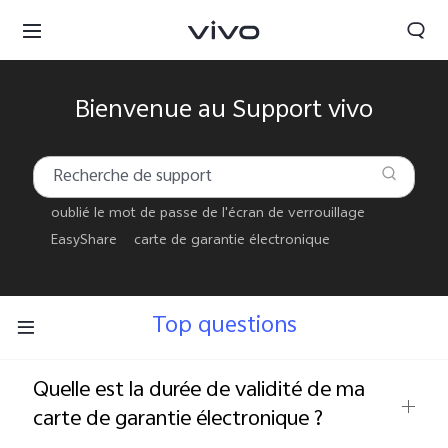
Bienvenue au Support vivo
oublié le mot de passe de l'écran de verrouillage
EasyShare
carte de garantie électronique
Top questions
Quelle est la durée de validité de ma
Morocco | Veuillez sélectionner le pays/la région
carte de garantie électronique ?