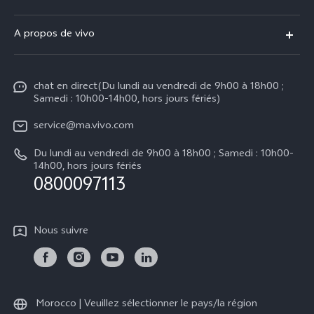
V70 FE
FAQs
A propos de vivo
V60 Lite
Centre de Services
Info
Y21d
Funtouch OS
chat en direct(Du lundi au vendredi de 9h00 à 18h00 ;
Presse
Y29
Samedi : 10h00-14h00, hors jours fériés)
Authentification IMEI
Mentions légales
Y04
service@ma.vivo.com
Prix des pièces de rechange
À propos de vivo
Du lundi au vendredi de 9h00 à 18h00 ; Samedi : 10h00-
Tous les modèles
Mise à jour du système
14h00, hors jours fériés
Durabilité
0800097113
Y05
L'état d'avancement de la réparation
Centre de confidentialité vivo
Instructions de garantie vivo
Nous suivre
Morocco | Veuillez sélectionner le pays/la région