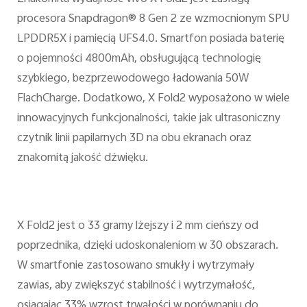
procesora Snapdragon® 8 Gen 2 ze wzmocnionym SPU
LPDDR5X i pamięcią UFS4.0. Smartfon posiada baterię
o pojemności 4800mAh, obsługującą technologię
szybkiego, bezprzewodowego ładowania 50W
FlachCharge. Dodatkowo, X Fold2 wyposażono w wiele
innowacyjnych funkcjonalności, takie jak ultrasoniczny
czytnik linii papilarnych 3D na obu ekranach oraz
znakomitą jakość dźwięku.
X Fold2 jest o 33 gramy lżejszy i 2 mm cieńszy od
poprzednika, dzięki udoskonaleniom w 30 obszarach.
W smartfonie zastosowano smukły i wytrzymały
zawias, aby zwiększyć stabilność i wytrzymałość,
osiągając 33% wzrost trwałości w porównaniu do