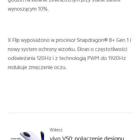
godzin na ekranie zewnętrznym przy stanie baterii
wynoszącym 10%.
X Flip wyposażono w procesor Snapdragon® 8+ Gen 1 i
nowy system ochrony wzorku. Ekran o częstotliwości
odświeżania 120Hz i z technologią PWM do 1920Hz
redukuje zmęczenie oczu.
Wstecz
vivo V50: połączenie designu,