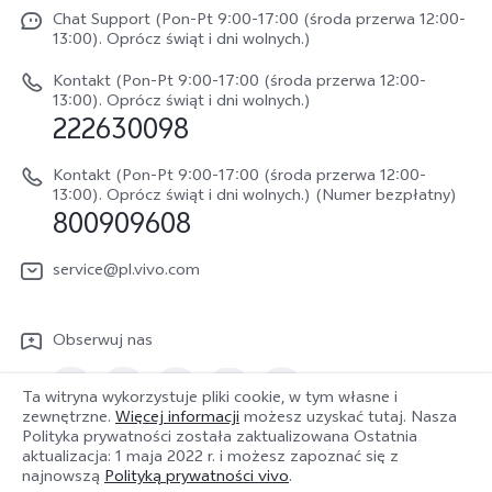
Funtouch OS
Chat Support (Pon-Pt 9:00-17:00 (środa przerwa 12:00-
Życie w vivo
V70
13:00). Oprócz świąt i dni wolnych.)
Weryfikacja IMEI
Netykieta vivo
V70 FE
Kontakt (Pon-Pt 9:00-17:00 (środa przerwa 12:00-
Instrukcja obsługi
13:00). Oprócz świąt i dni wolnych.)
Informacje prawne
222630098
vivo Buds Air3
Aktualizacja oprogramowania
O nas
Kontakt (Pon-Pt 9:00-17:00 (środa przerwa 12:00-
Dziennik aktualizacji
13:00). Oprócz świąt i dni wolnych.) (Numer bezpłatny)
Zrównoważony rozwój
800909608
Sprawdź koszt naprawy
Centrum prywatności vivo
service@pl.vivo.com
Wyślij Do Naprawy
Sprawdź status naprawy
Obserwuj nas
Polityka gwarancyjna
Ta witryna wykorzystuje pliki cookie, w tym własne i
Pobierz LUTy do przywracania logów
zewnętrzne.
Więcej informacji
możesz uzyskać tutaj. Nasza
Polityka prywatności została zaktualizowana
Ostatnia
Polska | Wybierz kraj/region
aktualizacja: 1 maja 2022 r.
i możesz zapoznać się z
najnowszą
Polityką prywatności vivo
.