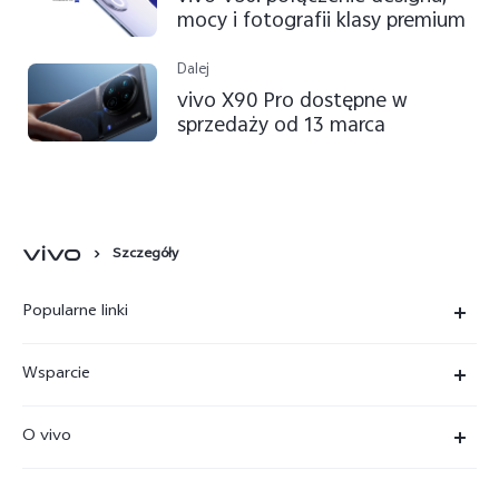
mocy i fotografii klasy premium
Dalej
vivo X90 Pro dostępne w
sprzedaży od 13 marca
Szczegóły
Popularne linki
X300 Ultra
Wsparcie
X300 Pro
FAQs
O vivo
X300 FE
Centrum Serwisowe
O vivo
X300