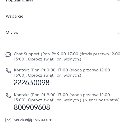
Popularne linki
X300 Ultra
Wsparcie
X300 Pro
FAQs
O vivo
X300 FE
Centrum Serwisowe
O vivo
X300
Funtouch OS
Chat Support (Pon-Pt 9:00-17:00 (środa przerwa 12:00-
Życie w vivo
V70
13:00). Oprócz świąt i dni wolnych.)
Weryfikacja IMEI
Netykieta vivo
V70 FE
Kontakt (Pon-Pt 9:00-17:00 (środa przerwa 12:00-
Instrukcja obsługi
13:00). Oprócz świąt i dni wolnych.)
Informacje prawne
222630098
vivo Buds Air3
Aktualizacja oprogramowania
O nas
Kontakt (Pon-Pt 9:00-17:00 (środa przerwa 12:00-
Dziennik aktualizacji
13:00). Oprócz świąt i dni wolnych.) (Numer bezpłatny)
Zrównoważony rozwój
800909608
Sprawdź koszt naprawy
Centrum prywatności vivo
service@pl.vivo.com
Wyślij Do Naprawy