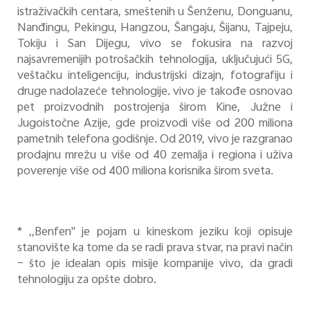
istraživačkih centara, smeštenih u Šenženu, Donguanu,
Nanđingu, Pekingu, Hangzou, Šangaju, Šijanu, Tajpeju,
Tokiju i San Dijegu, vivo se fokusira na razvoj
najsavremenijih potrošačkih tehnologija, uključujući 5G,
veštačku inteligenciju, industrijski dizajn, fotografiju i
druge nadolazeće tehnologije. vivo je takođe osnovao
pet proizvodnih postrojenja širom Kine, Južne i
Jugoistočne Azije, gde proizvodi više od 200 miliona
pametnih telefona godišnje. Od 2019, vivo je razgranao
prodajnu mrežu u više od 40 zemalja i regiona i uživa
poverenje više od 400 miliona korisnika širom sveta.
* ,,Benfen" je pojam u kineskom jeziku koji opisuje
stanovište ka tome da se radi prava stvar, na pravi način
– što je idealan opis misije kompanije vivo, da gradi
tehnologiju za opšte dobro.