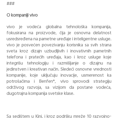
###
O kompaniji vivo
vivo je vodeća globalna tehnološka kompanija,
fokusirana na proizvode, čija je osnovna delatnost
usredsređena na pametne uređaje i inteligentne usluge.
vivo je posvećen povezivanju korisnika sa svih strana
sveta kroz dizajn uzbudljivih i inovativnih pametnih
telefona i pratećih uređaja, kao i kroz usluge koje
integrišu tehnologiju i razmišljanje o dizajnu na
jedinstven i kreativan način. Sledeći osnovne vrednosti
kompanije, koje uključuju inovacije, usmerenost ka
potrošačima i Benfen*, vivo sprovodi strategiju
održivog razvoja, sa vizijom da postane vodeća,
dugotrajna kompanija svetske klase.
Sa sedištem u Kini, i kroz podršku mreže 10 razvojno-