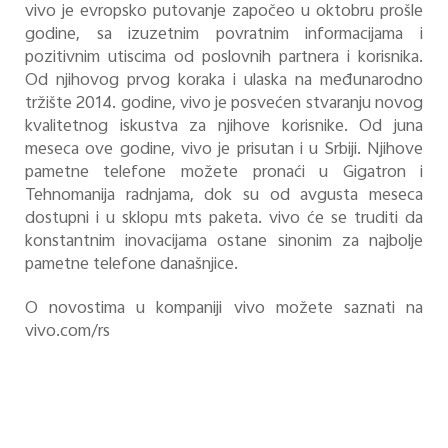
vivo je evropsko putovanje započeo u oktobru prošle
godine, sa izuzetnim povratnim informacijama i
pozitivnim utiscima od poslovnih partnera i korisnika.
Od njihovog prvog koraka i ulaska na međunarodno
tržište 2014. godine, vivo je posvećen stvaranju novog
kvalitetnog iskustva za njihove korisnike. Od juna
meseca ove godine, vivo je prisutan i u Srbiji. Njihove
pametne telefone možete pronaći u Gigatron i
Tehnomanija radnjama, dok su od avgusta meseca
dostupni i u sklopu mts paketa. vivo će se truditi da
konstantnim inovacijama ostane sinonim za najbolje
pametne telefone današnjice.
O novostima u kompaniji vivo možete saznati na
vivo.com/rs