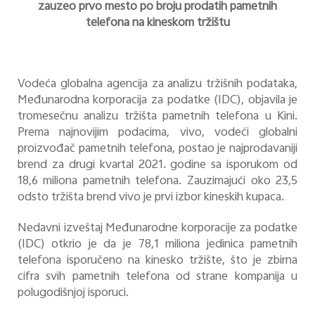
zauzeo prvo mesto po broju prodatih pametnih
telefona na kineskom tržištu
Vodeća globalna agencija za analizu tržišnih podataka,
Međunarodna korporacija za podatke (IDC), objavila je
tromesečnu analizu tržišta pametnih telefona u Kini.
Prema najnovijim podacima, vivo, vodeći globalni
proizvođač pametnih telefona, postao je najprodavaniji
brend za drugi kvartal 2021. godine sa isporukom od
18,6 miliona pametnih telefona. Zauzimajući oko 23,5
odsto tržišta brend vivo je prvi izbor kineskih kupaca.
Nedavni izveštaj Međunarodne korporacije za podatke
(IDC) otkrio je da je 78,1 miliona jedinica pametnih
telefona isporučeno na kinesko tržište, što je zbirna
cifra svih pametnih telefona od strane kompanija u
polugodišnjoj isporuci.