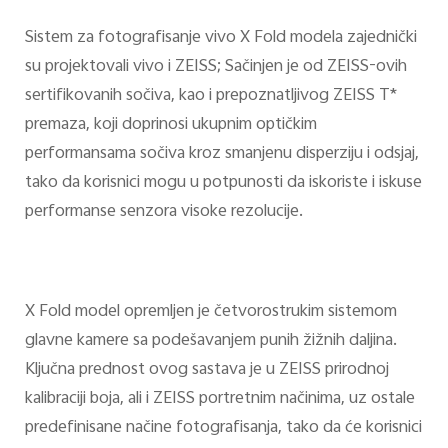
Sistem za fotografisanje vivo X Fold modela zajednički
su projektovali vivo i ZEISS; Sačinjen je od ZEISS-ovih
sertifikovanih sočiva, kao i prepoznatljivog ZEISS T*
premaza, koji doprinosi ukupnim optičkim
performansama sočiva kroz smanjenu disperziju i odsjaj,
tako da korisnici mogu u potpunosti da iskoriste i iskuse
performanse senzora visoke rezolucije.
X Fold model opremljen je četvorostrukim sistemom
glavne kamere sa podešavanjem punih žižnih daljina.
Ključna prednost ovog sastava je u ZEISS prirodnoj
kalibraciji boja, ali i ZEISS portretnim načinima, uz ostale
predefinisane načine fotografisanja, tako da će korisnici