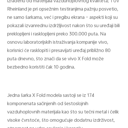
izrađenu od materijala vazduhoplovnog kvaliteta; TUV
Rheinland je pri opsežnim testiranjima pažnju posvetio,
ne samo šarkama, već i pregibu ekrana – aspekti koji su
pokazali izvanrednu izdržljivost nakon što su uređaji bili
preklopljeni i rasklopljeni preko 300.000 puta. Na
osnovu laboratorijskih istraživanja kompanije vivo,
korisnici će rasklopiti i presavijati uređaj približno 80
puta dnevno, što znači da se vivo X Fold može
bezbedno koristiti čak 10 godina.
Jedna šarka X Fold modela sastoji se iz 174
komponenata sačinjenih od šestoslojnih
vazduhoplovnih materijala kao što su tečni metal i čelik
visoke čvrstoće, što omogućuje dodatnu izdrživost,