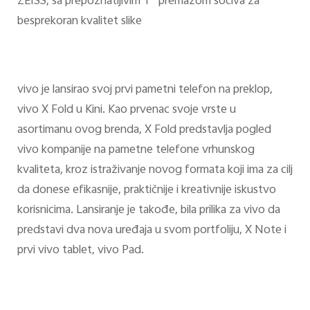
ZEISS, sa prepoznatljivim T* premazom sočiva za
besprekoran kvalitet slike
vivo je lansirao svoj prvi pametni telefon na preklop,
vivo X Fold u Kini. Kao prvenac svoje vrste u
asortimanu ovog brenda, X Fold predstavlja pogled
vivo kompanije na pametne telefone vrhunskog
kvaliteta, kroz istraživanje novog formata koji ima za cilj
da donese efikasnije, praktičnije i kreativnije iskustvo
korisnicima. Lansiranje je takođe, bila prilika za vivo da
predstavi dva nova uređaja u svom portfoliju, X Note i
prvi vivo tablet, vivo Pad.