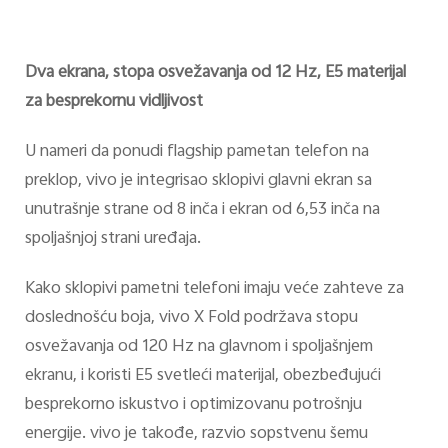
Dva ekrana, stopa osvežavanja od 12 Hz, E5 materijal
za besprekornu vidljivost
U nameri da ponudi flagship pametan telefon na
preklop, vivo je integrisao sklopivi glavni ekran sa
unutrašnje strane od 8 inča i ekran od 6,53 inča na
spoljašnjoj strani uređaja.
Kako sklopivi pametni telefoni imaju veće zahteve za
doslednošću boja, vivo X Fold podržava stopu
osvežavanja od 120 Hz na glavnom i spoljašnjem
ekranu, i koristi E5 svetleći materijal, obezbeđujući
besprekorno iskustvo i optimizovanu potrošnju
energije. vivo je takođe, razvio sopstvenu šemu