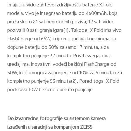
Imajući u vidu zahteve izdržljivošću baterije X Fold
modela, vivo je integrisao bateriju od 4600mAh, koja
pruža skoro 21 sat neprekidnih poziva, 12 sati video
poziva ili 8 sati igranja igara(1). Takođe, X Fold ima vivo
FlashCharge od 66W, koji omogućava korisnicima da
dopune bateriju do 50% za samo 17 minuta, a za
kompletno punjenje 37 minuta. Povrh svega, ovaj
uređaj ima, inovativni vodeći bežični FlashCharge od
50W, koji omogućava punjenje od 10% za 5 minuta i za
kompletno punjenje 53 minuta(2). Pored toga, X Fold
podržava 10W bežično obrnuto punjenje.
Do izvanredne fotografije sa sistemom kamera
izrađenih u saradnji sa kompanijom ZEISS