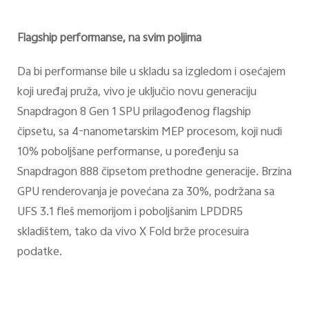
Flagship performanse, na svim poljima
Da bi performanse bile u skladu sa izgledom i osećajem
koji uređaj pruža, vivo je uključio novu generaciju
Snapdragon 8 Gen 1 SPU prilagođenog flagship
čipsetu, sa 4-nanometarskim MEP procesom, koji nudi
10% poboljšane performanse, u poređenju sa
Snapdragon 888 čipsetom prethodne generacije. Brzina
GPU renderovanja je povećana za 30%, podržana sa
UFS 3.1 fleš memorijom i poboljšanim LPDDR5
skladištem, tako da vivo X Fold brže procesuira
podatke.