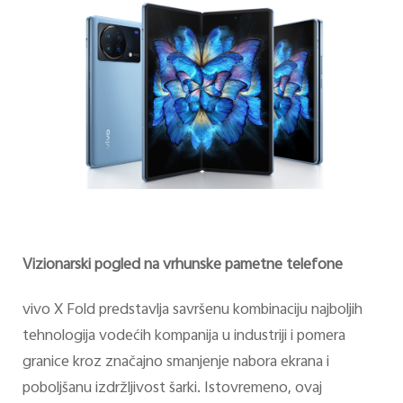
Vizionarski pogled na vrhunske pametne telefone
vivo X Fold predstavlja savršenu kombinaciju najboljih
tehnologija vodećih kompanija u industriji i pomera
granice kroz značajno smanjenje nabora ekrana i
poboljšanu izdržljivost šarki. Istovremeno, ovaj