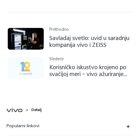
Prethodno
Savladaj svetlo: uvid u saradnju
kompanija vivo i ZEISS
Sledeće
Korisničko iskustvo krojeno po
svačijoj meri – vivo ažuriranje
Funtouch OS 12 korisničkog
interfejsa donosi nove boje
Android 12 operativnom
sistemu
Detalj
Popularni linkovi
X90 Pro