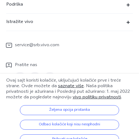
Podrška
V29 Lite 5G
FAQs
Istražite vivo
Y22s
Servisni Centar
Redakcija
Y36
Funtouch OS
service@srb.vivo.com
Ljudi
Y17s
IMEI autentifikacija
O nama
Pratite nas
Nadogradnja sistema
Pravna obaveštenja
Uputstvo za korišćenje
Ovaj sajt koristi kolačiće, uključujući kolačiće prve i treće
Održivost
strane. Ovde možete da
saznate više
. Naša politika
privatnosti je ažurirana i
Poslednji put ažurirano: 1. maj 2022
Evidencija ažuriranja
vivo Centar za privatnost
Serbia | Izaberite zemlju/region
možete da pogledate najnoviju
vivo politiku privatnosti
.
Garantna politika
Željena opcija pristanka
© {3} vivo Mobile Communication Co., Ltd. Sva prava zadržana.
Odbaci kolačiće koji nisu neophodni
Politika privatnosti
|
Smernice za kolačiće
|
Podršku za privatnost
|
Postavka za kolačiće