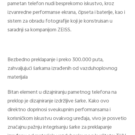
pametan telefon nudi besprekorno iskustvo, kroz
izvanredne performanse ekrana, čipseta i baterije, kao i
sistem za obradu fotografije koji je konstruisan u
saradnji sa kompanijom ZEISS.
Bezbedno preklapanje i preko 300.000 puta,
zahvaljujući šarkama izrađenih od vazduhoplovnog
materijala
Bitan element u dizajniranju pametnog telefona na
preklop je dizajniranje izdržljive šarke. Kako ovo
direktno doprinosi sveukupnim performansama i
korisničkom iskustvu ovakvog uređaja, vivo je posvetio
značajnu pažnju integrisanju šarke za preklapanje