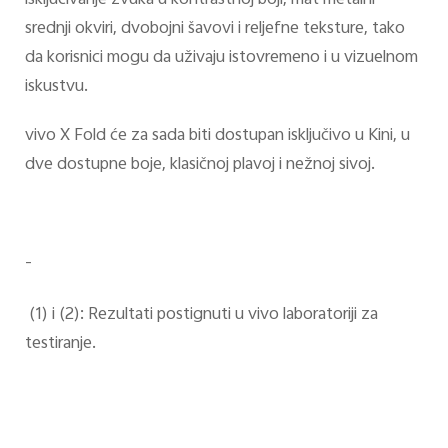
srednji okviri, dvobojni šavovi i reljefne teksture, tako
da korisnici mogu da uživaju istovremeno i u vizuelnom
iskustvu.
vivo X Fold će za sada biti dostupan isključivo u Kini, u
dve dostupne boje, klasičnoj plavoj i nežnoj sivoj.
-
(1) i (2): Rezultati postignuti u vivo laboratoriji za
testiranje.