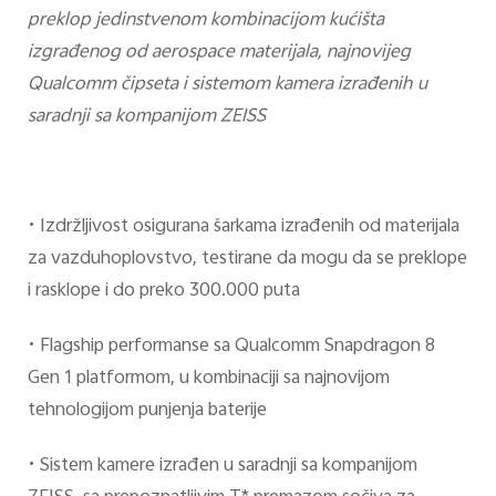
preklop jedinstvenom kombinacijom kućišta
izgrađenog od aerospace materijala, najnovijeg
Qualcomm čipseta i sistemom kamera izrađenih u
saradnji sa kompanijom ZEISS
•
Izdržljivost osigurana šarkama izrađenih od materijala
za vazduhoplovstvo, testirane da mogu da se preklope
i rasklope i do preko 300.000 puta
•
Flagship performanse sa Qualcomm Snapdragon 8
Gen 1 platformom, u kombinaciji sa najnovijom
tehnologijom punjenja baterije
•
Sistem kamere izrađen u saradnji sa kompanijom