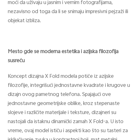
moći da uživaju u jasnim i vernim fotografijama,
nezavisno od toga da li se snimaju impresivni pejzaži ili
objekat izbliza.
Mesto gde se moderna estetika i azijska filozofija
susreću
Koncept dizajna X Fold modela potiče iz azijske
filozofije, integrišući jednostavne kvadrate i krugove u
dizajn ovog pametnog telefona. Spajajući ove
jednostavne geometrijske oblike, kroz stepenaste
slojeve i različite materijale i teksture, dizajneri su
nastojali da istaknu dinamički zamah X Fold-a. U isto
vreme, ovaj model ističu i aspekti kao što su tasteri za
isključivanje zvuka u kontrastnoj boji, mat metalni