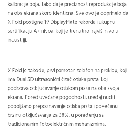
kalibracije boja, tako da je preciznost reprodukcije boja
na oba ekrana skoro identična. Sve ovo je doprinelo da
X Fold postigne 19 DisplayMate rekorda i ukupnu
sertifikaciju A+ nivoa, koji je trenutno najviši nivo u
industriji.
X Fold je takođe, prvi pametan telefon na preklop, koji
ima Dual 3D ultrasonični čitač otiska prsta, koji
podržava otključavanje otiskom prsta na oba svoja
ekrana. Pored uvećane pogodnosti, uređaj nudi i
poboljšano prepoznavanje otiska prsta i povećanu
brzinu otključavanja za 38%, u poređenju sa
tradicionalnim fotoelektričnim mehanizmima.