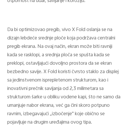
otpornost na udar, savijanje i koroziju.
Da bi optimizovao pregib, vivo X Fold oslanja se na
dizajn lebdeće srednje ploče koja podržava centralni
pregib ekrana. Na ovaj način, ekran može biti ravniji
kada se rasklopi, a srednja ploča se spušta kada se
preklopi, ostavljajući dovoljno prostora da se ekran
bezbedno savije. X Fold koristi čvrsto staklo za displej
sa jedinstvenom isprepletenom strukturom, kao i
inovativni prečnik savijanja od 2,3 milimetara sa
strukturom šarke u obliku vodene kapi, što ne samo da
umanjuje nabor ekrana, već ga čini skoro potpuno
ravnim, izbegavajući „izbočenje" koje obično se
pojavljuje na drugim uređajima ovog tipa.