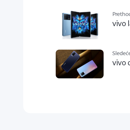
Pretho
vivo 
Sledeć
vivo 