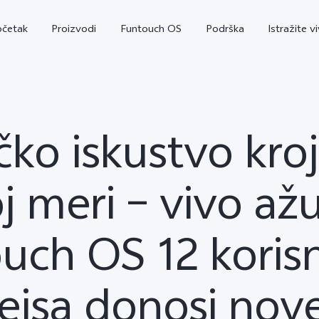
očetak
Proizvodi
Funtouch OS
Podrška
Istražite v
čko iskustvo kr
oj meri – vivo ažu
uch OS 12 koris
V29 Lite 5G
Y36
Y
novo
novo
fejsa donosi nov