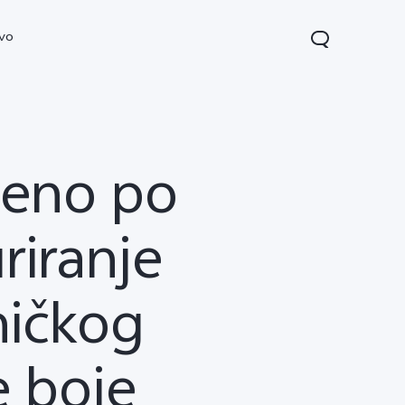
ivo
ojeno po
riranje
ničkog
22s
Y16
novo
novo
e boje