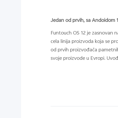
Jedan od prvih, sa Andoidom 
Funtouch OS 12 je zasnovan na 
cela linija proizvoda koja se pr
od prvih proizvođača pametnih 
svoje proizvode u Evropi. Uvođe