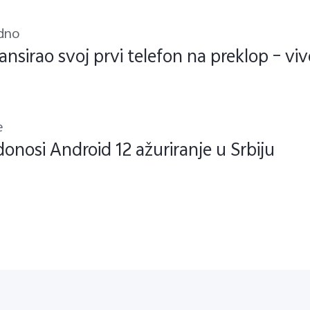
dno
lansirao svoj prvi telefon na preklop – vi
e
donosi Android 12 ažuriranje u Srbiju