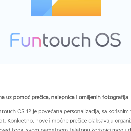
 uz pomoć prečica, nalepnica i omiljenih fotografija
ntouch OS 12 je povećana personalizacija, sa korisnim
t. Konkretno, nove i moćne prečice olakšavaju organ
 Pored toga, svom pametnom telefonu korisnici mogu da