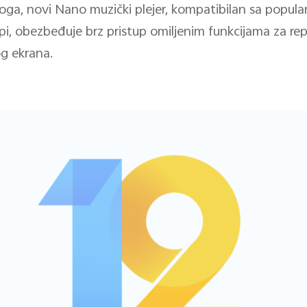
toga, novi Nano muzički plejer, kompatibilan sa popul
i, obezbeđuje brz pristup omiljenim funkcijama za rep
g ekrana.