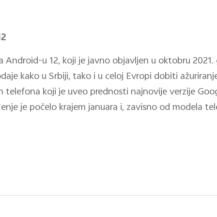
12
Android-u 12, koji je javno objavljen u oktobru 2021. 
odaje kako u Srbiji, tako i u celoj Evropi dobiti ažuriran
telefona koji je uveo prednosti najnovije verzije Goo
nje je počelo krajem januara i, zavisno od modela tele