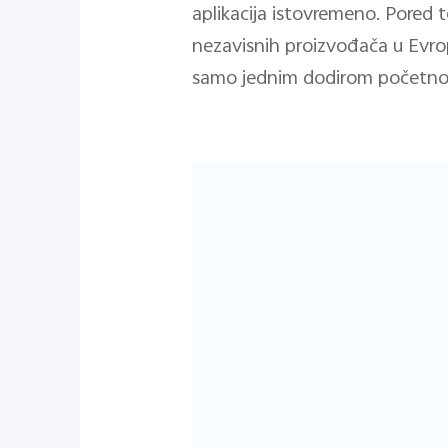
aplikacija istovremeno. Pored 
nezavisnih proizvođača u Evrop
samo jednim dodirom početno