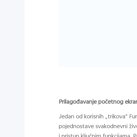
Prilagođavanje početnog ekrana
Jedan od korisnih „trikova" Fu
pojednostave svakodnevni živo
i pristup ključnim funkcijama.