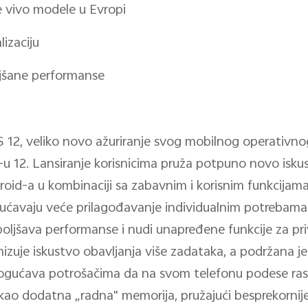
e vivo modele u Evropi
izaciju
ljšane performanse
S 12, veliko novo ažuriranje svog mobilnog operativn
 12. Lansiranje korisnicima pruža potpuno novo iskus
id-a u kombinaciji sa zabavnim i korisnim funkcijama
avaju veće prilagođavanje individualnim potrebama 
oljšava performanse i nudi unapređene funkcije za pri
izuje iskustvo obavljanja više zadataka, a podržana je
omogućava potrošačima da na svom telefonu podese ra
ti kao dodatna „radna" memorija, pružajući besprekornije