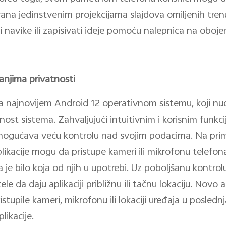
na jedinstvenim projekcijama slajdova omiljenih tre
i navike ili zapisivati ideje pomoću nalepnica na oboje
njima privatnosti
 najnovijem Android 12 operativnom sistemu, koji nud
nost sistema. Zahvaljujući intuitivnim i korisnim funkc
ogućava veću kontrolu nad svojim podacima. Na prime
ikacije mogu da pristupe kameri ili mikrofonu telefo
 je bilo koja od njih u upotrebi. Uz poboljšanu kontrol
ele da daju aplikaciji približnu ili tačnu lokaciju. Novo
ristupile kameri, mikrofonu ili lokaciji uređaja u posled
likacije.