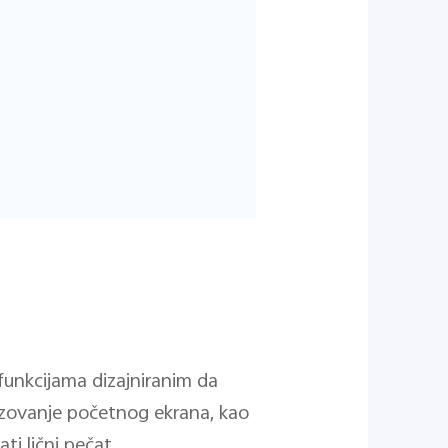
 funkcijama dizajniranim da
izovanje početnog ekrana, kao
ti lični pečat