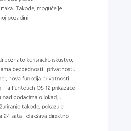
nutaka. Takođe, moguće je
noj pozadini.
i poznato korisnicko iskustvo,
ijama bezbednosti i privatnosti,
r, nova funkcija privatnosti
na – a Funtouch OS 12 prikazaće
u nad podacima o lokaciji,
 ažuriranje takođe, pokazuje
nja 24 sata i olakšava direktno