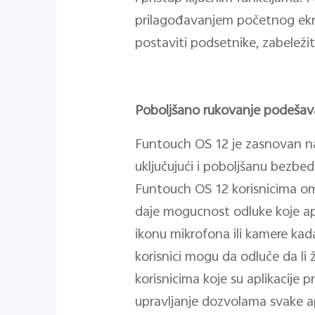
prilagođavanjem početnog ekra
postaviti podsetnike, zabeležit
Poboljšano rukovanje podešava
Funtouch OS 12 je zasnovan na
uključujući i poboljšanu bezbed
Funtouch OS 12 korisnicima om
daje mogucnost odluke koje apl
ikonu mikrofona ili kamere kada
korisnici mogu da odluče da li ž
korisnicima koje su aplikacije p
upravljanje dozvolama svake ap