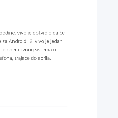
godine. vivo je potvrdio da će
je za Android 12. vivo je jedan
gle operativnog sistema u
fona, trajaće do aprila.