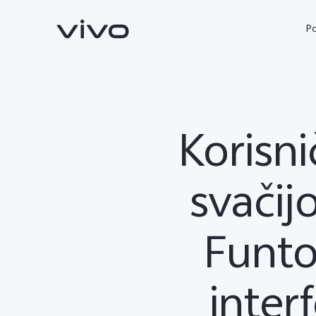
P
Korisni
svačij
Funto
X90 Pro
X80 Lite
novo
novo
inter