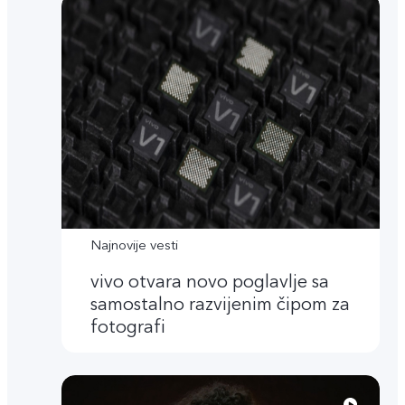
Najnovije vesti
vivo otvara novo poglavlje sa
samostalno razvijenim čipom za
fotografi