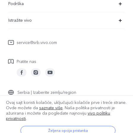
Podrška
V29 Lite 5G
FAQs
Istražite vivo
Y22s
Servisni Centar
Redakcija
Y36
Funtouch OS
service@srb.vivo.com
Ljudi
Y17s
IMEI autentifikacija
O nama
Pratite nas
Nadogradnja sistema
Pravna obaveštenja
Uputstvo za korišćenje
Održivost
Evidencija ažuriranja
vivo Centar za privatnost
Serbia | Izaberite zemlju/region
Garantna politika
Ovaj sajt koristi kolačiće, uključujući kolačiće prve i treće strane.
Ovde možete da
saznate više
. Naša politika privatnosti je
ažurirana i
možete da pogledate najnoviju
vivo politiku
© {3} vivo Mobile Communication Co., Ltd. Sva prava zadržana.
privatnosti
.
Politika privatnosti
|
Smernice za kolačiće
|
Podršku za privatnost
|
Postavka za kolačiće
Željena opcija pristanka