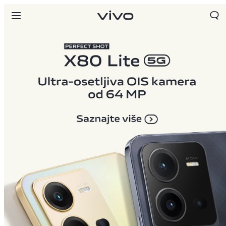
Serbia | Izaberite zemlju/region