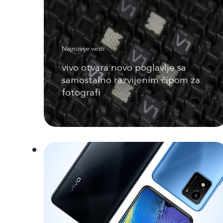
Najnovije vesti
vivo otvara novo poglavlje sa
samostalno razvijenim čipom za
fotografi