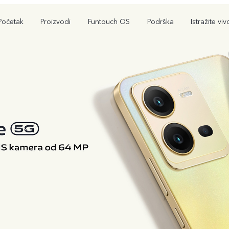
Početak
Proizvodi
Funtouch OS
Podrška
Istražite viv
V29 Lite 5G
Y36
Y
novo
novo