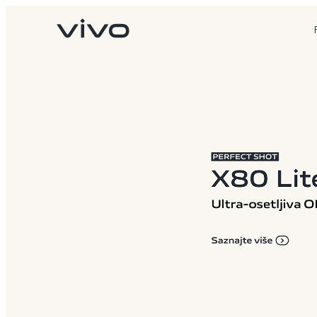
X90 Pro
X80 Lite
novo
novo