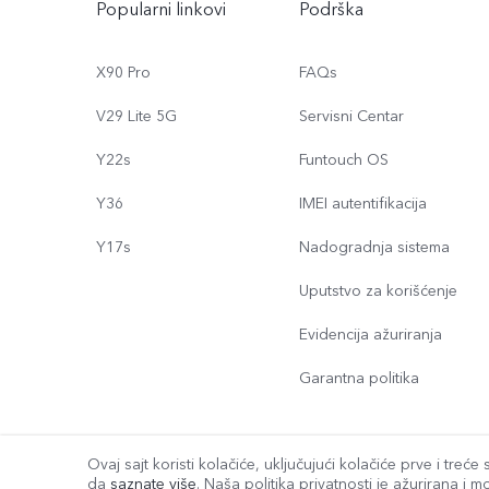
Popularni linkovi
Podrška
X90 Pro
FAQs
V29 Lite 5G
Servisni Centar
Y22s
Funtouch OS
Y36
IMEI autentifikacija
Y17s
Nadogradnja sistema
Uputstvo za korišćenje
Evidencija ažuriranja
Garantna politika
Ovaj sajt koristi kolačiće, uključujući kolačiće prve i tre
© {3} vivo Mobile Communication Co., Ltd. Sva prava zadržana.
da
saznate više
. Naša politika privatnosti je ažurirana i
mo