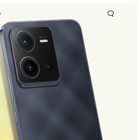
o
22s
Y16
novo
novo