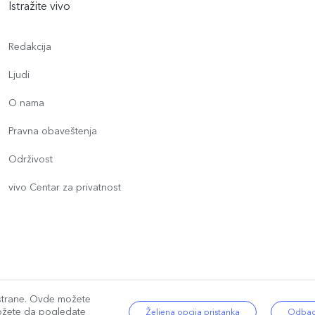
Istražite vivo
Redakcija
Ljudi
O nama
Pravna obaveštenja
Održivost
vivo Centar za privatnost
će strane. Ovde možete
|
Politika privatnosti
|
Smernice za kolačiće
|
Podršku za privatnost
|
Postavk
žete da pogledate
Željena opcija pristanka
Odbaci