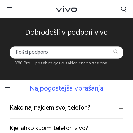
Dobrodošli v podpori vivo
X80 Pro
pozabim geslo zaklenjenega zaslona
Najpogostejša vprašanja
Slovenia | Izbira države/regije
Kako naj najdem svoj telefon?
Kje lahko kupim telefon vivo?