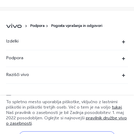
Podpora
Pogosta vprašanja in odgovori
Izdelki
X90 Pro
Podpora
X80 Lite
Servisni center
Razišči vivo
Y36
Preverjanje pristnosti številke IMEI
O nas
Y22s
Posodobitev sistema
service@si.vivo.com
Pravna obvestila
Y35
To spletno mesto uporablja piškotke, vključno z lastnimi
Poslati v popravilo
piškotki in piškotki tretjih oseb. Več o tem je na voljo
tukaj
.
Trajnost
Naš pravilnik o zasebnosti je bil
Zadnja posodobitev: 1. maj
Y17s
Slovenia | Izbira države/regije
2022
posodobljen. Oglejte si najnovejši
pravilnik družbe vivo
Dnevnik posodobitev
Center zasebnosti družbe vivo
o zasebnosti
.
Garancija