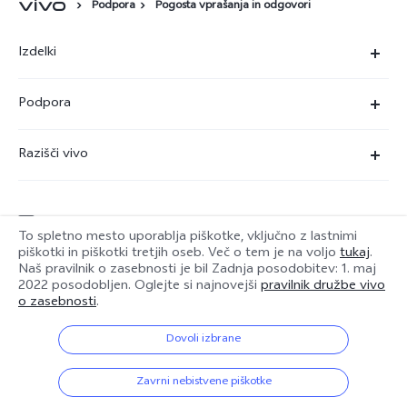
Podpora
Pogosta vprašanja in odgovori
Izdelki
X90 Pro
Podpora
X80 Lite
Servisni center
Razišči vivo
Y36
Preverjanje pristnosti številke IMEI
O nas
Y22s
Posodobitev sistema
service@si.vivo.com
Pravna obvestila
Y35
To spletno mesto uporablja piškotke, vključno z lastnimi
Poslati v popravilo
piškotki in piškotki tretjih oseb. Več o tem je na voljo
tukaj
.
Trajnost
Naš pravilnik o zasebnosti je bil
Zadnja posodobitev: 1. maj
Y17s
Slovenia | Izbira države/regije
2022
posodobljen. Oglejte si najnovejši
pravilnik družbe vivo
Dnevnik posodobitev
Center zasebnosti družbe vivo
o zasebnosti
.
Garancija
Dovoli izbrane
© 2026 vivo Mobile Communication Co., Ltd. Vse pravice pridržane.
Izjava o zasebnosti za pomoč strankam
Pravilnik o piškotkih družbe vivo
|
Pravilnik o zasebnosti družbe vivo
|
Zavrni nebistvene piškotke
Podpora za zasebnost
|
Pravilnik o podatkih družbe vivo
|