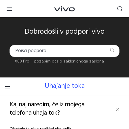
Dobrodošli v podpori vivo
X80 Pro
pozabim geslo zaklenjenega zaslona
Uhajanje toka
Slovenia | Izbira države/regije
Kaj naj naredim, če iz mojega
telefona uhaja tok?