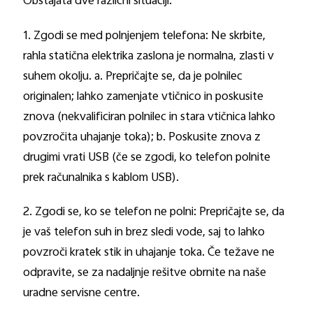
Obstajata dve različni situaciji:
1. Zgodi se med polnjenjem telefona: Ne skrbite,
rahla statična elektrika zaslona je normalna, zlasti v
suhem okolju. a. Prepričajte se, da je polnilec
originalen; lahko zamenjate vtičnico in poskusite
znova (nekvalificiran polnilec in stara vtičnica lahko
povzročita uhajanje toka); b. Poskusite znova z
drugimi vrati USB (če se zgodi, ko telefon polnite
prek računalnika s kablom USB).
2. Zgodi se, ko se telefon ne polni: Prepričajte se, da
je vaš telefon suh in brez sledi vode, saj to lahko
povzroči kratek stik in uhajanje toka. Če težave ne
odpravite, se za nadaljnje rešitve obrnite na naše
uradne servisne centre.