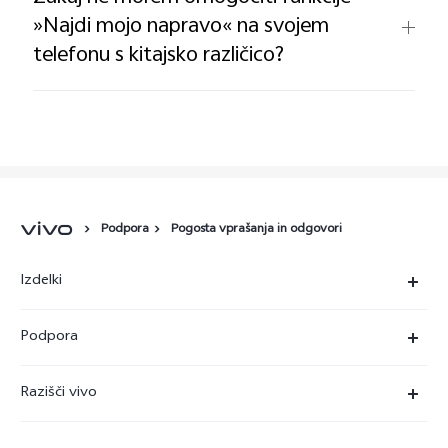
»Najdi mojo napravo« na svojem
telefonu s kitajsko različico?
Podpora
Pogosta vprašanja in odgovori
Izdelki
X90 Pro
Podpora
X80 Lite
Servisni center
Razišči vivo
Y36
Preverjanje pristnosti številke IMEI
O nas
Y22s