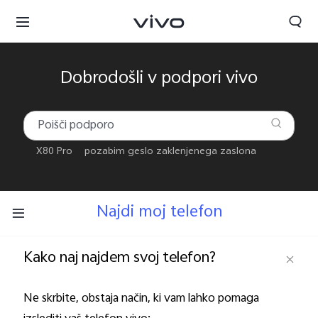
Dobrodošli v podpori vivo
X80 Pro
pozabim geslo zaklenjenega zaslona
Najdi moj telefon
Slovenia | Izbira države/regije
Kako naj najdem svoj telefon?
Ne skrbite, obstaja način, ki vam lahko pomaga