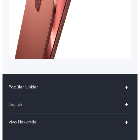
Popüler Linkler
vivo X300 Pro
Destek
vivo X300
Sık Sorulan Sorular
vivo Hakkında
vivo V60 5G
Yetkili Servis Noktalarımız
Bilgi
vivo V60 Lite 5G