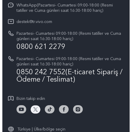
IMEI kimlik doğrulaması
WhatsApp(Pazartesi- Cumartesi 09:00-18:00 (Resmi
vivo'da Kariyer
vivo X200 FE
tatiller ve Cuma günleri saat 16:30-18:00 hariç)
Yedek Parçaların Fiyatı
Basın
Tüm Modeller
destek@tr.vivo.com
Sistem Güncellemesi
Yasal Bildirimler
Pazartesi- Cumartesi 09:00-18:00 (Resmi tatiller ve Cuma
Başlangıç ve Kullanım ​​Kılavuzu
günleri saat 16:30-18:00 hariç)
Hakkımızda
0800 621 2279
Garanti Politikamız
Sürdürülebilirlik
Pazartesi- Cumartesi 09:00-18:00 (Resmi tatiller ve Cuma
Müşteri Hizmetleri Gizlilik Beyanı
günleri saat 16:30-18:00 hariç)
vivo Gizlilik Merkezi
0850 242 7552(E-ticaret Sipariş /
Ödeme / Teslimat)
Bizin takip edin
Türkiye | Ülke/bölge seçin