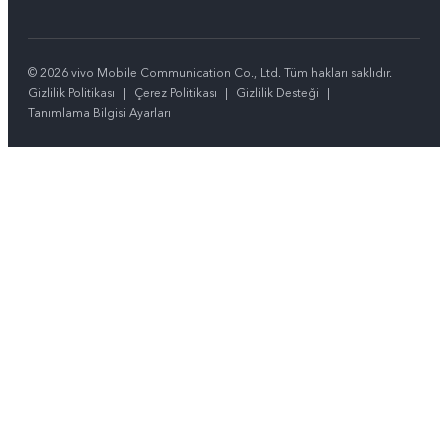
© 2026 vivo Mobile Communication Co., Ltd. Tüm hakları saklıdır.
Gizlilik Politikası
|
Çerez Politikası
|
Gizlilik Desteği
|
Tanımlama Bilgisi Ayarları