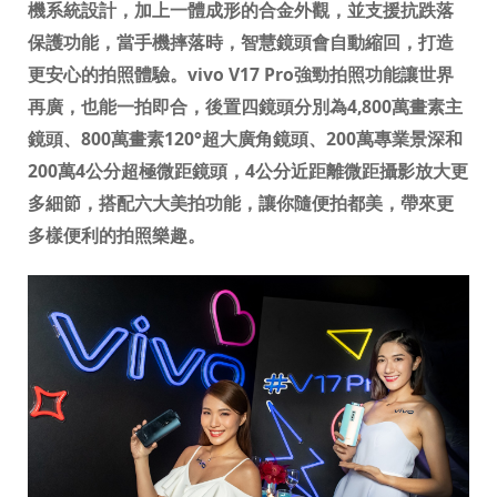
機系統設計，加上一體成形的合金外觀，並支援抗跌落
保護功能，當手機摔落時，智慧鏡頭會自動縮回，打造
更安心的拍照體驗。
vivo V17 Pro
強勁拍照功能讓世界
再廣，也能一拍即合，後置四鏡頭分別為
4,800
萬畫素主
鏡頭、
800
萬畫素
120°
超大廣角鏡頭、
200
萬專業景深和
200
萬
4
公分超極微距鏡頭，
4
公分近距離微距攝影放大更
多細節，
搭配六大美拍功能，讓你隨便拍都美，帶來更
多樣便利的拍照樂趣。