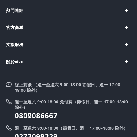
熱門連結
X Fold5
官方商城
X200 Pro
新機上市
支援服務
X200
購買手機
FAQs
X200 FE
關於vivo
購買配件
服務中心
V50 Lite 5G
企業文化
Funtouch OS
V50
線上對談 （週一至週六 9:00-18:00 節假日、週一 17:00–
新聞中心
18:00 除外）
系統升級
Y39 5G
法律聲明
週一至週六 9:00-18:00 免付費（節假日、週一 17:00–18:00
零配件價格查詢
除外）
優惠活動
0809086667
送修服務
廢手機回收
週一至週六 9:00-18:00（節假日、週一 17:00–18:00 除外）
IMEI 碼驗證
0277099229
舊機換新機