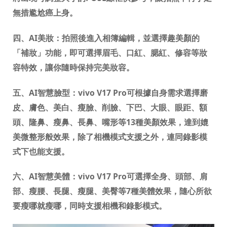
無措尷尬癌上身
。
四、
AI
美妝：
拍照後
進入相簿編輯，並選擇趣美顏的
「補妝」功能，即可選擇眉毛、口紅、腮紅、修容等妝
容特效，讓你隨時保持完美妝容。
五、
A
I
智慧
臉型：
vivo V17 Pro
可
根據自身需求選擇磨
皮、膚色、美白、瘦臉、削臉、下巴、大眼、眼距、額
頭、隆鼻、瘦鼻、長鼻、嘴形等
13
種美顏效果，達到媲
美微整形般效果，除了
相機模式支援之外，連同錄影模
式下也能支援
。
六、
AI
智慧美體：
vivo V17 Pro
可選擇全身
、
頭部
、
肩
部
、
瘦腰
、
長腿
、
瘦腿
、美臀
等
7
種美體效果，隨心所欲
要瘦哪就瘦哪，同時支援相機和錄影模式。