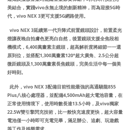
美結合，實踐
vivo
永無止境的創新精神，而為迎接
5G
時
代，
vivo NEX 3
更可支援
5G
網路使用。
vivo NEX 3
延續第一代升降式前置鏡頭設計，前置柔光
燈讓夜晚自拍膚色更亮白自然，後置鏡頭支援全焦段相
機模式，
6,400
萬畫素主鏡頭，超高解析度將細節一一還
原到位，並搭配
1,300
萬畫素
120°
超大廣角、
2.5
公分超
微距鏡頭及
1,300
萬畫素長焦鏡頭，完美生活中每一個美
好時刻。
此外，
vivo NEX 3
配備目前性能最強的高通驍龍
855
Plus
八核心處理器，並配備
4,500mAh
超大電池容量，
在
正常使用情境下，
使用時數長達
13.5
小時，及
vivo
獨家
22.5W
雙引擎閃充技術，比一般快充速度更快，超大容量
電池僅一小時即可充電完畢，滿足辦公、追劇、玩遊戲
等工作及娛樂需求。