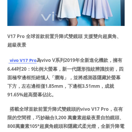
V17 Pro
全球首款前置升降式雙鏡頭
支援雙向超廣角、
超級夜景
為
vivo V
系列
2019
年全新進化機款，擁有
vivo V17 Pro
6.44
吋
20
：
9
比例大螢幕，新一代隱形指紋辨識技術，四
面極窄邊框拒絕惱人「瀏海」，並將感測器隱藏於螢幕
下方，左右邊框僅
1.85mm
，下邊框
3.51mm
，成就
91.65%
超高螢幕佔比。
搭載全球首款前置升降式雙鏡頭的
vivo V17 Pro
，在有
限的空間裡，巧妙融合
3,200
萬畫素超級夜景自拍鏡頭、
800
萬畫素
105°
超廣角鏡頭和隱藏式柔光燈，全新升降電