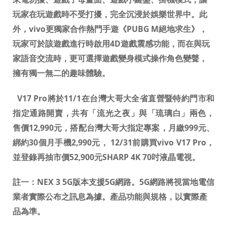
玩家在玩遊戲時不受打擾，完全沉浸於娛樂世界中。此
外，
vivo
更獨家合作熱門手遊《
PUBG M
絕地求生》，
玩家可於該遊戲進行時啟用
4D
遊戲震感功能，而在與玩
家語音交流時，更可選擇遊戲變身模式操作角色變聲，
擁有獨一無二的趣味體驗。
V17 Pro
將於
11/1
在台灣大哥大全省直營暨特約門市和
指定通路開賣，共有「流光之夜」與「琉璃白」兩色，
售價
12,990
元，搭配台灣大哥大指定專案，月繳
999
元、
綁約
30
個月手機
2,990
元，
12/31
前購買
vivo V17 Pro
，
並登錄再抽市價
52,900
元
SHARP 4K 70
吋液晶電視。
註一：
NEX 3 5G
版本支援
5G
網路。
5G
網路將視當地電信
業者實際公布之訊息為據。產品功能與規格，以實際產
品為準。