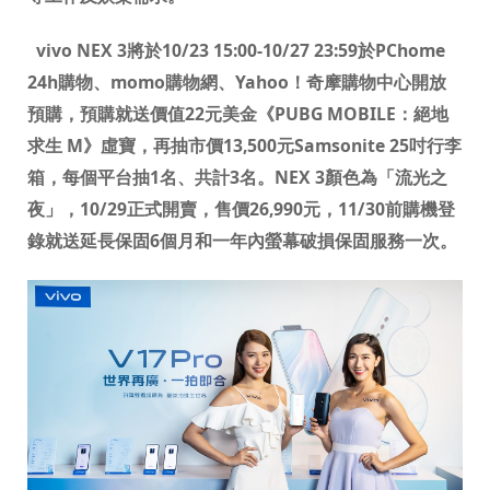
vivo NEX 3
將於
10/23 15:00-10/27 23:59
於
PChome
24h
購物、
momo
購物網、
Yahoo
！奇摩購物中心開放
預購，預購就送價值
22
元美金《
PUBG MOBILE
：絕地
求生
M
》
虛寶，再抽市價
13,500
元
Samsonite 25
吋行李
箱，每個平台抽
1
名、共計
3
名。
NEX 3
顏色為「流光之
夜」，
10/29
正式開賣，售價
26,990
元，
11/30
前購機登
錄就送延長保固
6
個月和一年內螢幕破損保固服務一次。