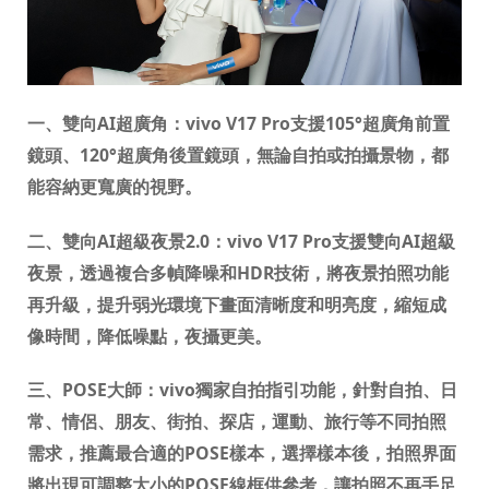
一、雙向
AI
超廣角：
vivo V17 Pro
支援
105°
超廣角
前置
鏡頭、
120°
超廣角
後置鏡頭，
無論自拍或拍攝景物，都
能容納更寬廣的視野。
二、雙向
AI
超級夜景
2.0
：
vivo V17 Pro
支援雙向
AI
超級
夜景，透過複合
多幀降噪和
HDR
技術，將夜景拍照功能
再升級，提升弱光環境下畫面清晰度和明亮度，縮短成
像時間，降低噪點，夜攝更美。
三、
POSE
大師：
vivo
獨家自拍指引功能，針對自拍、日
常、情侶、朋友、街拍、探店，運動、旅行等
不同拍照
需求，推薦最合適的
POSE
樣本，選擇樣本後，拍照界面
將出現可調整大小的
POSE
線框供參考，讓拍照不再手足