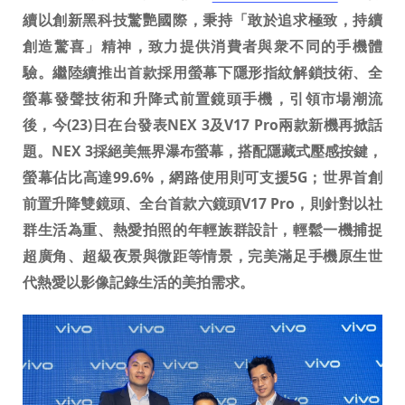
續以創新黑科技驚艷國際，秉持「敢於追求極致，持續
創造驚喜」精神，致力提供消費者與衆不同的手機體
驗。繼陸續推出首款採用螢幕下隱形指紋解鎖技術、全
螢幕發聲技術和升降式前置鏡頭手機，引領市場潮流
Select Location
後，今
(23)
日在台發表
NEX 3
及
V17 Pro
兩款新機再掀話
題。
NEX 3
採絕美無界瀑布螢幕，搭配隱藏式壓感按鍵，
螢幕佔比高達
99.6%
，網路使用則可支援
5G
；世界首創
前置升降雙鏡頭、全台首款六鏡頭
V17 Pro
，則針對以社
群生活為重、熱愛拍照的年輕族群設計，輕鬆一機捕捉
超廣角、超級夜景與微距等情景，完美滿足手機原生世
代熱愛以影像記錄生活的美拍需求。