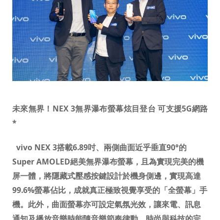
未來無界！
NEX 3
無界瀑布螢幕炫目登台
可支援
5G
網路
*
vivo NEX 3
搭載
6.89
吋
、
兩側曲面近乎垂直
90°
的
Super AMOLED
絕美無界瀑布螢幕，且為實現完美的機
屏一體，將隱藏式壓感按鍵設計於機身側邊，實現高達
99.6%
螢幕佔比，成就真正極致視覺享受的「全螢幕」手
機。此外，曲面螢幕亦可設定氣氛光效，讓來電、訊息
通知及播放音樂時能隨音樂節奏律動，時尚與科技的完