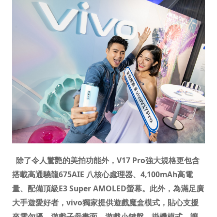
除了令人驚艷的美拍功能外，
V17 Pro
強大規格更包含
搭載高通驍龍
675AIE
八核心處理器、
4,100mAh
高電
量、配備頂級
E3 Super AMOLED
螢幕。此外，為滿足廣
大手遊愛好者，
vivo
獨家提供遊戲魔盒模式，貼心支援
來電勿擾、遊戲子母畫面、遊戲小鍵盤、掛機模式，讓