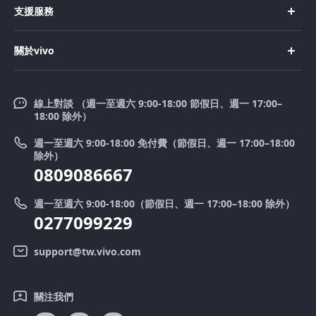
支援服務
X200
購買手機
FAQs
X200 FE
關於vivo
購買配件
服務中心
V50 Lite 5G
企業文化
Funtouch OS
V50
線上對談 （週一至週六 9:00-18:00 節假日、週一 17:00–
新聞中心
18:00 除外）
系統升級
Y39 5G
法律聲明
週一至週六 9:00-18:00 免付費（節假日、週一 17:00–18:00
零配件價格查詢
除外）
優惠活動
0809086667
送修服務
廢手機回收
週一至週六 9:00-18:00（節假日、週一 17:00–18:00 除外）
IMEI 碼驗證
0277099229
舊機換新機
系統連鎖通路夥伴
vivo 隱私權中心
support@tw.vivo.com
產品保固說明
永續發展
關注我們
客戶服務隱私權聲明
vivo｜蔡司影像