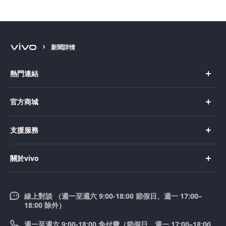
電影《聽見》首映登場
新聞詳情
熱門連結
X Fold5
官方商城
X200 Pro
新機上市
支援服務
X200
購買手機
FAQs
X200 FE
關於vivo
購買配件
服務中心
V50 Lite 5G
企業文化
Funtouch OS
V50
線上對談 （週一至週六 9:00-18:00 節假日、週一 17:00–
新聞中心
18:00 除外）
系統升級
Y39 5G
法律聲明
週一至週六 9:00-18:00 免付費（節假日、週一 17:00–18:00