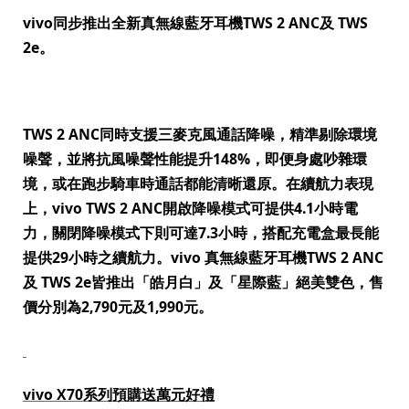
vivo
同步推出全新真無線藍牙耳機
TWS 2 ANC
及
TWS
2e
。
TWS 2 ANC
同時支援三麥克風通話降噪，精準剔除環境
噪聲，並將抗風噪聲性能提升
148%
，即便身處吵雜環
境，或在跑步騎車時通話都能清晰還原。在續航力表現
上，
vivo TWS 2 ANC
開啟降噪模式可提供
4.1
小時電
力，關閉降噪模式下則可達
7.3
小時，搭配充電盒最長能
提供
29
小時之續航力。
vivo
真無線藍牙耳機
TWS 2 ANC
及
TWS 2e
皆推出「皓月白」及「星際藍」絕美雙色，售
價分別為
2,790
元及
1,990
元。
vivo X70
系列預購送萬元好禮