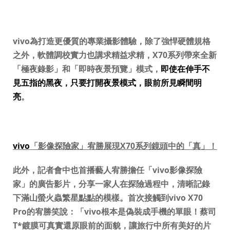
vivo
為打造更優質的專業攝影體驗，除了強悍硬體規格
之外，軟體調校實力也講求精益求精，
X70
系列帶來全新
「極夜錄影」和「即時夜景預覽」模式，
即使在伸手不
見五指的黑夜，只要打開夜景模式，眼前所見瞬間明
亮
。
vivo
「影像探險家」宥勝展現
X70
系列鏡頭中的「真」！
此外，記者會中也首播藝人宥勝擔任「
vivo
影像探險
家」的廣告影片，分享一家人在探險過程中，清晰記錄
下滿山螢火蟲繁星點點的模樣。
首次接觸到
vivo X70
Pro
的宥勝笑說：「
vivo
根本是偽裝成手機的單眼！
蔡司
T*
鍍膜可真實還原眼前的面貌，
讓旅行中所有美好的片