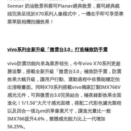
Sonnar
奶油散景和蔡司
Planar
經典散景，蔡司經典鏡
頭完美呈現於
X70
系列人像模式中，一機在手即可享受專
業單眼相機拍攝效果！
vivo
系列全新升級「微雲台
3.0
」打造極致防手震
vivo
防震功能向來為業界領先，今年
vivo X70
系列更趁
勝追擊，搭載全新升級「微雲台
3.0
」極致防手震，防震
效果大幅升級，讓用戶行動、運動過程中依舊能穩定拍
出清晰畫面。同時
X70
系列搭載
vivo
獨家訂製
IMX766V
感光元件，可與微雲台
3.0
完美結合，極夜錄影效果全面
進化！
1/1.56"
大尺寸感光面積，搭配二代彩色濾光製程
以及四合一後
2
μ
m
的單像素尺寸，讓進光量比一般
IMX766
提升
4.6%
，整體感光能力比上一代增加
56.25%
。