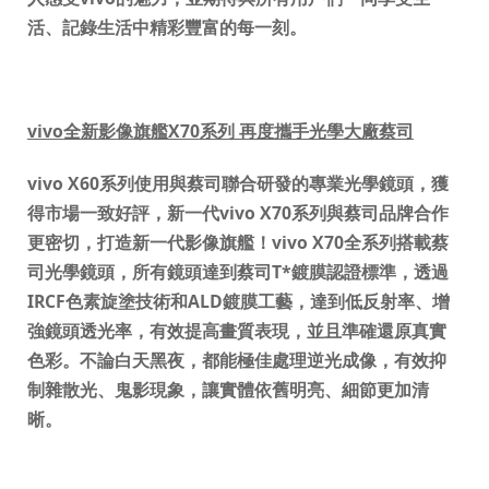
活、記錄生活中精彩豐富的每一刻。
vivo
全新影像旗艦
X70
系列 再度攜手光學大廠蔡司
vivo X60
系列使用與蔡司聯合研發的專業光學鏡頭，獲
得市場一致好評，新一代
vivo X70
系列與蔡司品牌合作
更密切，打造新一代影像旗艦！
vivo X70
全系列搭載蔡
司光學鏡頭，所有鏡頭達到蔡司
T*
鍍膜認證標準，透過
IRCF
色素旋塗技術和
ALD
鍍膜工藝，達到低反射率、增
強鏡頭透光率，有效提高畫質表現，並且準確還原真實
色彩。不論白天黑夜，都能極佳處理逆光成像，有效抑
制雜散光、鬼影現象，讓實體依舊明亮、細節更加清
晰。