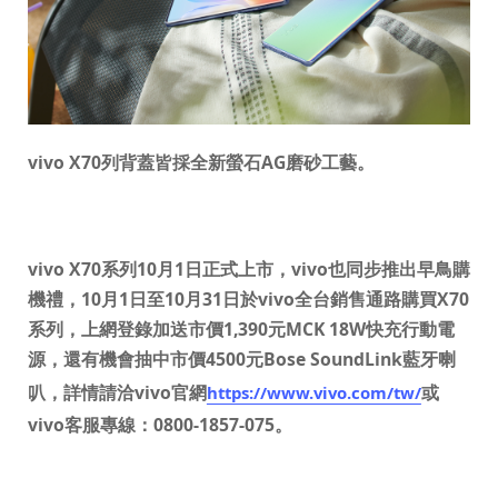
vivo X70
列背蓋皆採全新螢石
AG
磨砂工藝。
vivo X70
系列
10
月
1
日正式上市，
vivo
也同步推出早鳥購
機禮，
10
月
1
日至
10
月
31
日於
vivo
全台銷售通路購買
X70
系列，上網登錄加送市價
1,390
元
MCK 18W
快充行動電
源，還有機會抽中市價
4500
元
Bose SoundLink
藍牙喇
叭，詳情請洽
vivo
官網
或
https://www.vivo.com/tw/
vivo
客服專線：
0800-1857-075
。