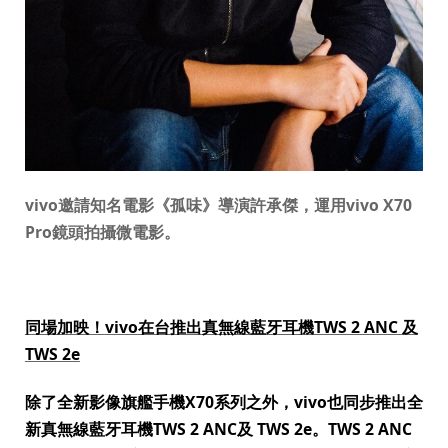
vivo
邀請知名電影《孤味》導演許承傑，運用
vivo X70
Pro
鏡頭拍攝微電影。
同場加映！
vivo
在台推出真無線藍牙耳機
TWS 2 ANC
及
TWS 2e
除了全新影像旗艦手機
X70
系列之外，
vivo
也同步推出全
新真無線藍牙耳機
TWS 2 ANC
及
TWS 2e
。
TWS 2 ANC