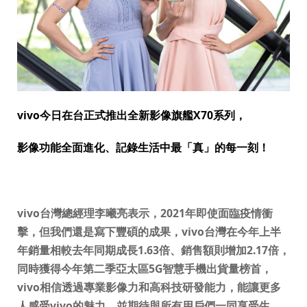
vivo
今日在台正式推出全新影像旗艦
X70
系列，
影像功能全面進化、記錄生活中最「真」的每一刻！
vivo
台灣總經理李曦亮表示，
2021
年即使面臨疫情衝
擊，但我們還是寫下豐碩的成果，
vivo
台灣在今年上半
年銷量相較去年同期成長
1.63
倍、銷售額則增加
2.17
倍，
同時獲得今年第二季亞太區
5G
智慧手機出貨量榜首，
vivo
相信透過專業影像力和高科技研發能力，能讓更多
人感受
vivo
的魅力，並期待與所有用戶們一同享受生