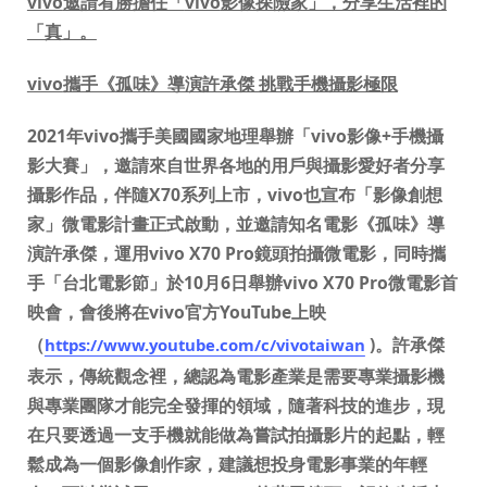
vivo
邀請宥勝擔任「
vivo
影像探險家」，分享生活裡的
「真」。
vivo
攜手《
孤味》導演許承傑 挑戰手機攝影極限
2021
年
vivo
攜手美國國家地理舉辦「
vivo
影像
+
手機攝
影大賽」，邀請來自世界各地的用戶與攝影愛好者分享
攝影作品，伴隨
X70
系列上市，
vivo
也宣布「影像創想
家」微電影計畫正式啟動，並邀請知名電影《孤味》導
演許承傑，運用
vivo X70 Pro
鏡頭拍攝微電影，同時攜
手「台北電影節」於
10
月
6
日舉辦
vivo X70 Pro
微電影首
映會，會後將在
vivo
官方
YouTube
上映
（
)
。許承傑
https://www.youtube.com/c/vivotaiwan
表示，傳統觀念裡，總認為電影產業是需要專業攝影機
與專業團隊才能完全發揮的領域，隨著科技的進步，現
在只要透過一支手機就能做為嘗試拍攝影片的起點，輕
鬆成為一個影像創作家，建議想投身電影事業的年輕