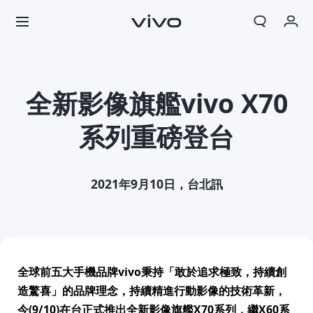
我的訂單
購物車
全新影像旗艦vivo X70
登入/註冊
系列重磅登台
帳號設定
2021年9月10日，台北訊
全球前五大手機品牌
vivo
秉持「敢於追求極致，持續創
造驚喜」的品牌理念，持續精進行動影像的技術革新，
今
(9/10)
在台正式推出全新影像旗艦
X70
系列，繼
X60
系