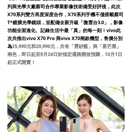
列與光學大廠蔡司合作專業影像技術備受好評後，此次
X70
系列雙方再度深度合作，
X70
系列手機不僅搭載蔡司
T*
鍍膜光學鏡頭，並配備全新升級「微雲台
3.0
」，影像
功能全面進化、記錄生活中最「真」的每一刻！
vivo
此
Select Location
次共推出
vivo X70 Pro
與
vivo X70
兩款機型，售價分別
為
25,990
元和
20,990
元，共有「霓砂藍」與「星芒黑」
兩色，即日起至
9
月
24
日於指定通路開放預購，
10
月
1
日
起正式開賣！