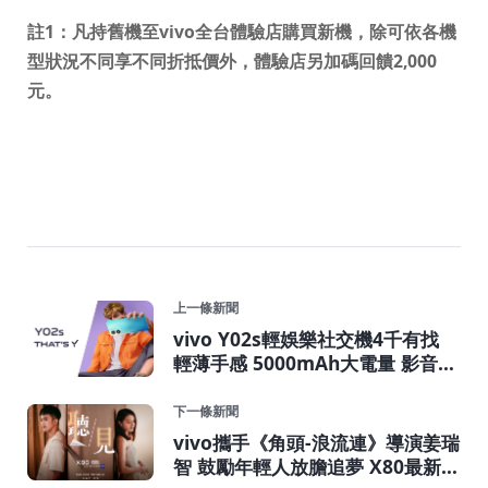
註
1
：凡持舊機至
vivo
全台體驗店購買新機，除可依各機
型狀況不同享不同折抵價外，體驗店另
加碼回饋
2,000
元。
上一條新聞
vivo Y02s輕娛樂社交機4千有找
輕薄手感 5000mAh大電量 影音續
航不中斷
下一條新聞
vivo攜手《角頭-浪流連》導演姜瑞
智 鼓勵年輕人放膽追夢 X80最新微