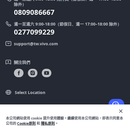
零配件價格查詢
除外）
優惠活動
0809086667
送修服務
廢手機回收
週一至週六 9:00-18:00（節假日、週一 17:00–18:00 除外）
IMEI 碼驗證
0277099229
舊機換新機
系統連鎖通路夥伴
vivo 隱私權中心
support@tw.vivo.com
產品保固說明
永續發展
關注我們
客戶服務隱私權聲明
vivo｜蔡司影像
下載還原 Log 的 LUT
Select Location
© 2026 vivo Mobile Communication Co.， Ltd. 保留所有權利。
本公司網站使用 cookie 提升使用體驗。繼續使用本公司網站，即表示同意本
隱私政策
|
Cookie 原則
|
隱私支持
|
法律聲明
公司的
Cookie原則
和
隱私原則
。