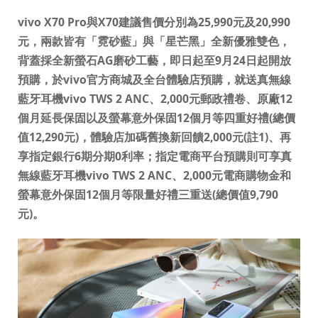
vivo X70 Pro
與
X70
建議售價分別為
25,990
元及
20,990
元，兩款皆有「霓砂藍」與「星芒黑」全新優雅雙色，
背蓋採全新螢石
AG
磨砂工藝，即日起至
9
月
24
日起開放
預購，於
vivo
官方商城及全台體驗店預購，就送真無線
藍牙耳機
vivo TWS 2 ANC
、
2,000
元郵政禮卷、原廠
12
個月延長保固以及螢幕意外保固
12
個月等四重好禮
(
總價
值
12,290
元
)
，體驗店加碼
舊換新回饋
2,000
元
(
註
1)
、再
享指定銀行
6
期分期
0
利率
；指定電商平台預購則可享真
無線藍牙耳機
vivo TWS 2 ANC
、
2,000
元電商購物金和
螢幕意外保固
12
個月等限量好禮三重送
(
總價值
9,790
元
)
。