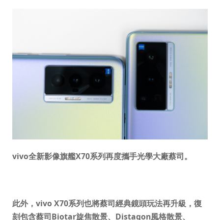
vivo
全新影像旗艦
X70
系列再度攜手光學大廠蔡司。
此外，
vivo X70
系列也將蔡司經典鏡頭玩法再升級，復
刻包含蔡司
Biotar
旋焦散景、
Distagon
風格散景、