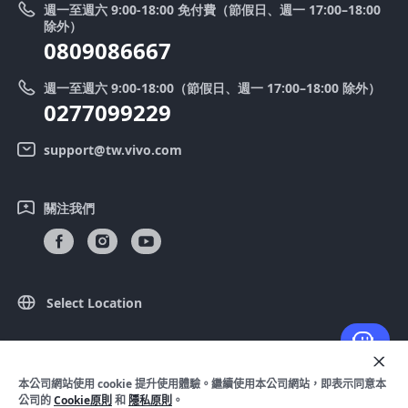
週一至週六 9:00-18:00 免付費（節假日、週一 17:00–18:00
零配件價格查詢
除外）
優惠活動
0809086667
送修服務
廢手機回收
週一至週六 9:00-18:00（節假日、週一 17:00–18:00 除外）
IMEI 碼驗證
0277099229
舊機換新機
系統連鎖通路夥伴
vivo 隱私權中心
support@tw.vivo.com
產品保固說明
永續發展
關注我們
客戶服務隱私權聲明
vivo｜蔡司影像
下載還原 Log 的 LUT
Select Location
© 2026 vivo Mobile Communication Co.， Ltd. 保留所有權利。
本公司網站使用 cookie 提升使用體驗。繼續使用本公司網站，即表示同意本
隱私政策
|
Cookie 原則
|
隱私支持
|
法律聲明
公司的
Cookie原則
和
隱私原則
。