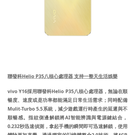
聯發科
Helio P35
八核心處理器 支持一整天生活娛樂
vivo Y16
採用聯發科
Helio P35
八核心處理器，無論在順
暢度、速度或是功率都能滿足日常生活需求；同時配備
Mulit-Turbo 5.5
系統，
減少遊戲運行時產生的延遲與不
順暢感。
指紋側邊解鎖將
AI
智能辨識與電源鍵結合，
0.232
秒迅速偵測，拿起手機的瞬間即可迅速解鎖，使用