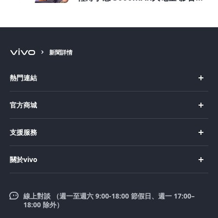
航不中斷
新聞詳情
熱門連結
X Fold5
官方商城
X200 Pro
新機上市
支援服務
X200
購買手機
FAQs
X200 FE
關於vivo
購買配件
服務中心
V50 Lite 5G
企業文化
Funtouch OS
V50
線上對談 （週一至週六 9:00-18:00 節假日、週一 17:00–
新聞中心
18:00 除外）
系統升級
Y39 5G
法律聲明