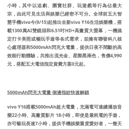
小時，其中以追劇、瀏覽社群、玩遊戲等行為佔最大
宗，由此可見生活與娛樂已經密不可分。全球前五大智
慧手機
vivo
今
(9/15)
起推出全新
vivo Y16
生活娛樂機，搭
載
1300
萬
AI
雙鏡頭和
6.51
吋
HD+
高畫質大螢幕
，一機搞
Select Location
定打卡美照或暢玩手遊等各式需求，並擁有聯發科八核
心處理器和
5000mAh
閃充大電量，提供日夜不間斷的高
效能行動體驗，共推出流光金、星際黑兩色，售價
4,990
元，搭配五大電信指定資費方案
0
元起。
5000mAh
閃充大電量 側邊指紋快速解鎖
vivo Y16
搭載
5000mAh
超大電量
，充滿電可連續播放音
樂
22
小時、高畫質影片
18
小時，即使是最耗電的手遊，
亦可暢玩長達
7
小時，提供手機娛樂重度愛好者，一整天