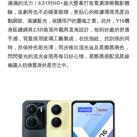
滿滿的活力！
6.51
吋
HD+
超大螢幕打造寬廣清晰觀影體
驗，追劇再也不必瞇著眼睛，更貼心的根據環境亮度自
動調節、過濾藍光，保護用戶的靈魂之窗。此外，
Y16
機
身延續經典
2.5D
曲面外觀與直角設計，
恰到好處的舒適
手感，
背蓋採用玻璃工藝製成，在抗指紋、抗刮痕的同
時，亦保持色彩光澤；同步推出流光金及星際黑兩色，
閃閃發光的流光金照亮每日好心情，星際黑搭配流星線
條讓人彷彿置身於星空之中。