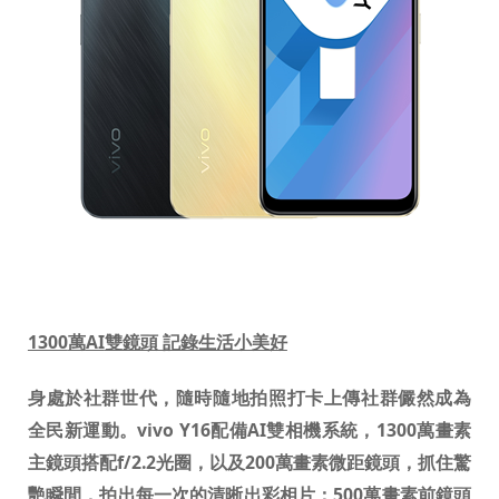
1300
萬
AI
雙鏡頭 記錄生活小美好
身處於社群世代，隨時隨地拍照打卡上傳社群儼然成為
全民新運動。
vivo Y16
配備
AI
雙相機系統，
1300
萬畫素
主鏡頭搭配
f/2.2
光圈，以及
200
萬畫素微距鏡頭，抓住驚
艷瞬間，拍出每一次的清晰出彩相片；
500
萬畫素前鏡頭