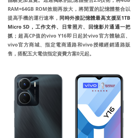
體驗更加直覺。透過獨家的記憶體整合
2.0
技術，將
4GB
RAM+64GB ROM
效能再放大，將閒置的記憶體整合以
提高手機的運行速率，
同時外接記憶體最高支援至
1TB
Micro SD
，工作文件、日常照片、回憶影片通通一把
抓
；
超高
CP
值的
vivo Y16
即日起於
vivo
官方體驗店、
vivo
官方商城、指定電商通路和
vivo
授權經銷通路販
售，搭配五大電信指定資費方案
0
元起。