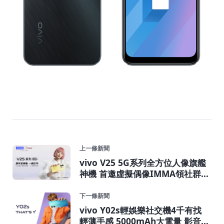
上一條新聞
vivo V25 5G系列全方位人像旗艦
神機 首邀虛擬偶像IMMA領社群玩
家 稱霸「顏」宇宙
下一條新聞
vivo Y02s輕娛樂社交機4千有找
輕薄手感 5000mAh大電量 影音續