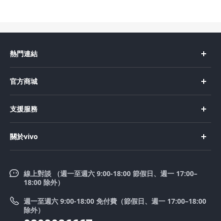
熱門連結
X Fold5
官方商城
X200 Pro
新機上市
支援服務
X200
購買手機
FAQs
X200 FE
關於vivo
購買配件
服務中心
V50 Lite 5G
企業文化
Funtouch OS
V50
線上對談 （週一至週六 9:00-18:00 節假日、週一 17:00–
新聞中心
18:00 除外）
系統升級
Y39 5G
法律聲明
週一至週六 9:00-18:00 免付費（節假日、週一 17:00–18:00
零配件價格查詢
除外）
優惠活動