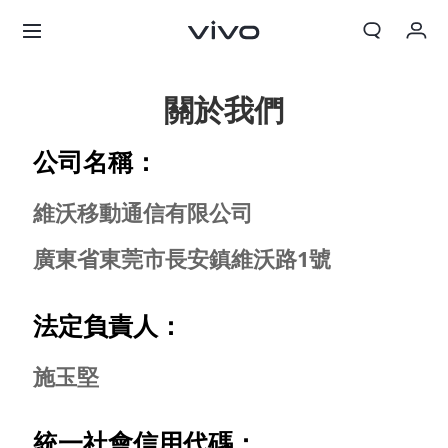
我的訂單
關於我們
購物車
公司名稱：
登入/註冊
維沃移動通信有限公司
帳號設定
廣東省東莞市長安鎮維沃路1號
法定負責人：
施玉堅
統一社會信用代碼：