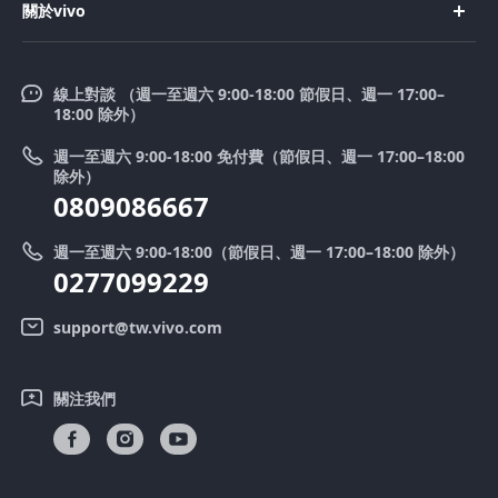
X200 FE
關於vivo
購買配件
服務中心
V50 Lite 5G
企業文化
Funtouch OS
V50
線上對談 （週一至週六 9:00-18:00 節假日、週一 17:00–
新聞中心
18:00 除外）
系統升級
Y39 5G
法律聲明
週一至週六 9:00-18:00 免付費（節假日、週一 17:00–18:00
零配件價格查詢
除外）
優惠活動
0809086667
送修服務
廢手機回收
週一至週六 9:00-18:00（節假日、週一 17:00–18:00 除外）
IMEI 碼驗證
0277099229
舊機換新機
系統連鎖通路夥伴
vivo 隱私權中心
support@tw.vivo.com
產品保固說明
永續發展
關注我們
客戶服務隱私權聲明
vivo｜蔡司影像
下載還原 Log 的 LUT