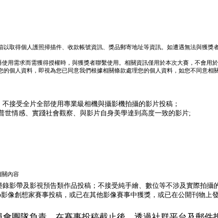
箱以取得個人護照掃描件、收款帳號資訊、獎品郵寄地址等資訊。如遭遇無法與獲獎
傳播使用需求而需獲得授權時，與獲獎者聯繫使用。相關資訊僅用於本次大賽，不會用
您的個人資料，即視為您已同意我們根據相關條款處理您的個人資料，如您不同意相
，不接受全片全部使用專業級相機與攝影機拍攝的影片投稿；
關照普世情感、實踐社會觀察、與影片自身美學達到高度一致的影片;
相關內容
樂錄影帶及影視預告類作品投稿；不接受純手繪、數位等不涉及實際拍攝
vo影像創想家賽事投稿，或已在其他影像賽事中獲獎，或已在公開刊物上
員會團隊負責，在賽事投稿截止後，透過社群平台及郵件