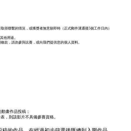
者取得聯繫的情況，或獲獎者無意願即時（正式郵件溝通後5個工作日內）
於其他用途。
關條款，請勿參與比賽，或向我們提供您的個人資料。
的動畫作品投稿；
發表，則該影片不具備參賽資格。
投稿的作品，在經過初步篩選後匯總到入圍作品