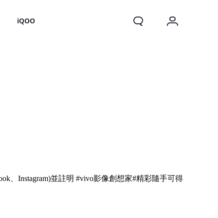
o
iQOO
X200 FE
ok、Instagram)並註明 #vivo影像創想家#精彩隨手可得