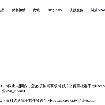
產品
銷售據點
商城
OriginOS
支援服務
關於 viv
X300 Pro
X300
新品
新品
:59，UTC+8截止)期間內，您必須按照要求將影片上傳至社群平台(facebo
ivo_taiwan)
資料透過電子郵件發送至 vivovisualcreator.tw@vivo.com：