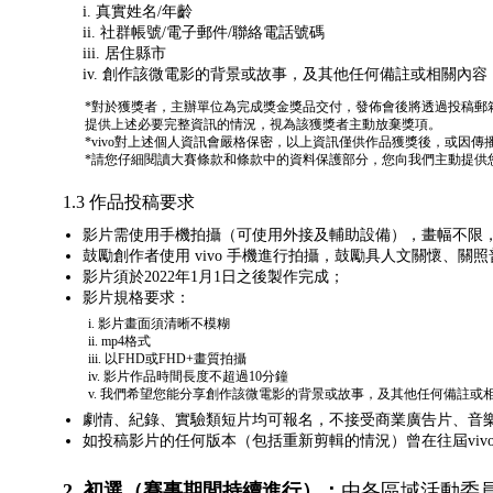
真實姓名/年齡
社群帳號/電子郵件/聯絡電話號碼
居住縣市
創作該微電影的背景或故事，及其他任何備註或相關內容
*對於獲獎者，主辦單位為完成獎金獎品交付，發佈會後將透過投稿郵
提供上述必要完整資訊的情況，視為該獲獎者主動放棄獎項。
*vivo對上述個人資訊會嚴格保密，以上資訊僅供作品獲獎後，或因
*請您仔細閱讀大賽條款和條款中的資料保護部分，您向我們主動提供
1.3 作品投稿要求
影片需使用手機拍攝（可使用外接及輔助設備），畫幅不限
鼓勵創作者使用 vivo 手機進行拍攝，鼓勵具人文關懷、
影片須於2022年1月1日之後製作完成；
影片規格要求：
影片畫面須清晰不模糊
mp4格式
以FHD或FHD+畫質拍攝
影片作品時間長度不超過10分鐘
我們希望您能分享創作該微電影的背景或故事，及其他任何備註或
劇情、紀錄、實驗類短片均可報名，不接受商業廣告片、音
如投稿影片的任何版本（包括重新剪輯的情況）曾在往屆vi
2. 初選（賽事期間持續進行）：
由各區域活動委