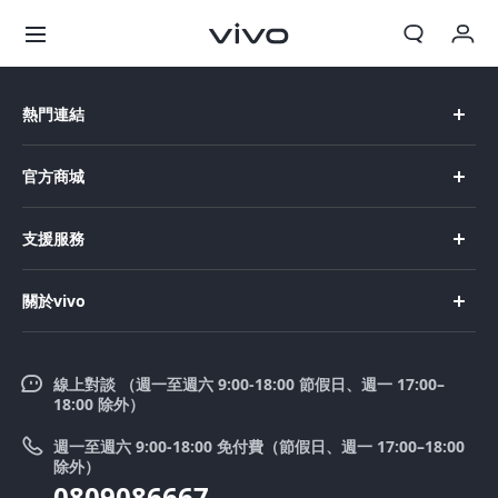
我的訂單
熱門連結
購物車
X Fold5
官方商城
登入/註冊
X200 Pro
新機上市
支援服務
帳號設定
X200
購買手機
FAQs
X200 FE
關於vivo
購買配件
服務中心
V50 Lite 5G
企業文化
Funtouch OS
V50
線上對談 （週一至週六 9:00-18:00 節假日、週一 17:00–
新聞中心
18:00 除外）
系統升級
Y39 5G
法律聲明
週一至週六 9:00-18:00 免付費（節假日、週一 17:00–18:00
零配件價格查詢
除外）
優惠活動
0809086667