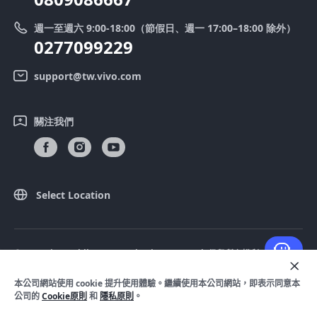
送修服務
廢手機回收
週一至週六 9:00-18:00（節假日、週一 17:00–18:00 除外）
IMEI 碼驗證
0277099229
舊機換新機
系統連鎖通路夥伴
vivo 隱私權中心
support@tw.vivo.com
Select Location
產品保固說明
永續發展
關注我們
客戶服務隱私權聲明
vivo｜蔡司影像
下載還原 Log 的 LUT
Select Location
© 2026 vivo Mobile Communication Co.， Ltd. 保留所有權利。
隱私政策
|
Cookie 原則
|
隱私支持
|
法律聲明
本公司網站使用 cookie 提升使用體驗。繼續使用本公司網站，即表示同意本
公司的
Cookie原則
和
隱私原則
。