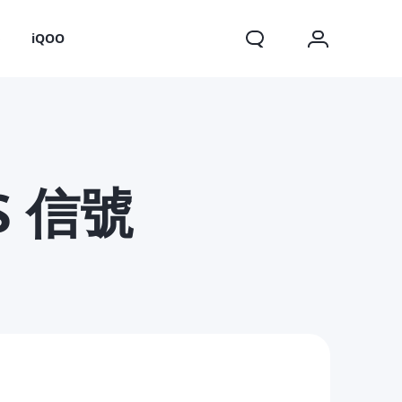
o
iQOO
 信號
X200 FE