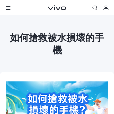
我的訂單
購物車
如何搶救被水損壞的手
登入/註冊
機
帳號設定