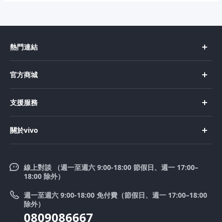
熱門連結
X Fold5
官方商城
X200 Pro
新機上市
支援服務
X200
購買手機
FAQs
X200 FE
關於vivo
購買配件
服務中心
V50 Lite 5G
企業文化
Funtouch OS
V50
線上對談 （週一至週六 9:00-18:00 節假日、週一 17:00–
新聞中心
18:00 除外）
系統升級
Y39 5G
法律聲明
週一至週六 9:00-18:00 免付費（節假日、週一 17:00–18:00
零配件價格查詢
除外）
優惠活動
0809086667