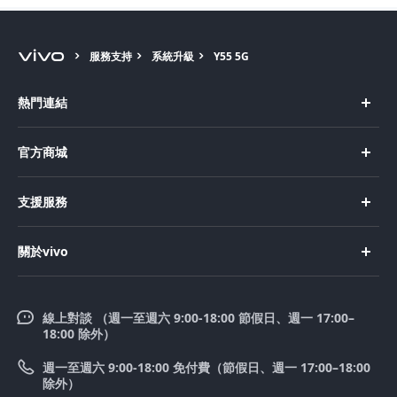
服務支持
系統升級
Y55 5G
熱門連結
X Fold5
官方商城
X200 Pro
新機上市
支援服務
X200
購買手機
FAQs
X200 FE
關於vivo
購買配件
服務中心
V50 Lite 5G
企業文化
Funtouch OS
V50
線上對談 （週一至週六 9:00-18:00 節假日、週一 17:00–
新聞中心
18:00 除外）
系統升級
Y39 5G
法律聲明
週一至週六 9:00-18:00 免付費（節假日、週一 17:00–18:00
零配件價格查詢
除外）
優惠活動