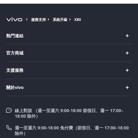
服務支持
系統升級
X80
熱門連結
X Fold5
官方商城
X200 Pro
新機上市
支援服務
X200
購買手機
FAQs
X200 FE
關於vivo
購買配件
服務中心
V50 Lite 5G
企業文化
Funtouch OS
V50
線上對談 （週一至週六 9:00-18:00 節假日、週一 17:00–
新聞中心
18:00 除外）
系統升級
Y39 5G
法律聲明
週一至週六 9:00-18:00 免付費（節假日、週一 17:00–18:00
零配件價格查詢
除外）
優惠活動