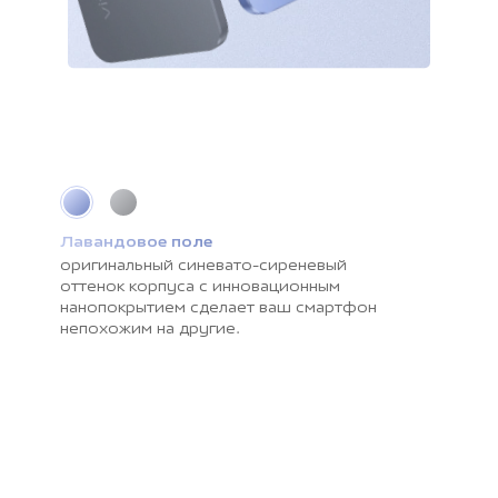
Лавандовое поле
Серый космос
оригинальный синевато-сиреневый
поразит вас текстурой с мягкими
оттенок корпуса c инновационным
тенями и гладкой немаркой
нанопокрытием сделает ваш смартфон
поверхностью. Этот цвет позволит
непохожим на другие.
ощутить настоящее умиротворение.