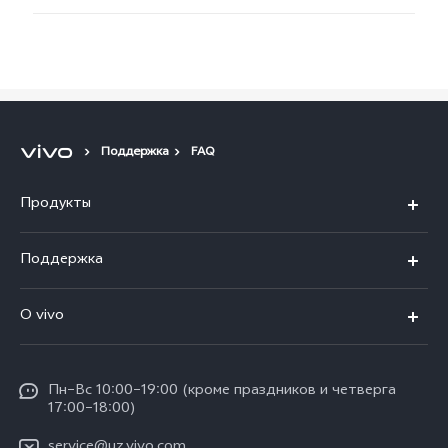
Поддержка
FAQ
Продукты
V50
Поддержка
V50 Lite
FAQs
O vivo
Y29
Funtouch OS
Общая информация
Y04
Сервисные центры
Пн–Вс 10:00–19:00 (кроме праздников и четверга
Пресс Центр
17:00–18:00)
IMEI аутентификация
Карьера в vivo
service@uz.vivo.com