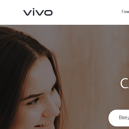
Гла
С
V70 5G
X300Pro
Новинка
Новинка