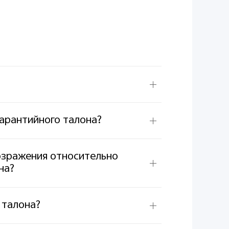
арантийного талона?
возражения относительно
на?
 талона?