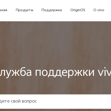
вная
Продукты
Поддержка
OriginOS
O vivo
лужба поддержки vi
X300
X300 FE
Новинка
Новинка