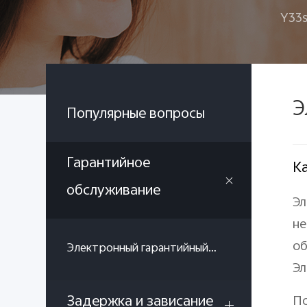
Y33
Э
Популярные вопросы
Гарантийное
К
обслуживание
Эл
не
об
Электронный гарантийный талон
Эл
Задержка и зависание
По