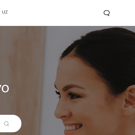
UZ
vo
V60 5G
V60 Lite