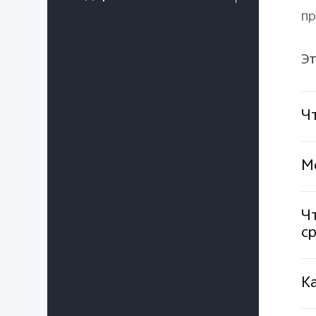
пр
Эт
Ч
М
Чт
ср
Ка