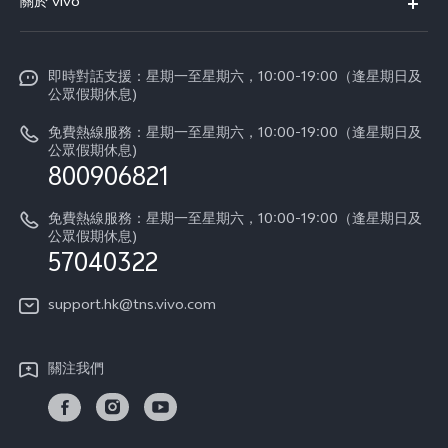
關於 vivo
Y21d
服務中心
企業文化
V60 Lite 5G
Funtouch OS
即時對話支援：星期一至星期六，10:00-19:00（逢星期日及
新聞資訊
V60
公眾假期休息)
系統升級
vivo工作
免費熱線服務：星期一至星期六，10:00-19:00（逢星期日及
零配件價格查詢
公眾假期休息)
法律聲明
800906821
IMEI 碼驗證
關於我們
免費熱線服務：星期一至星期六，10:00-19:00（逢星期日及
維修進度
公眾假期休息)
vivo 私隱中心
57040322
保修條款
可持續性
support.hk@tns.vivo.com
客戶服務私隱聲明
vivo | 蔡司影像
下載用於恢復 Log 的 LUT
關注我們