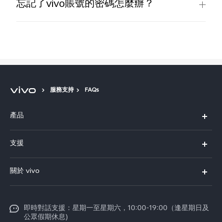
忘記了vivo賬號的密碼怎麼辦？
服務支持
FAQs
產品
X300 Pro
支援
X300
FAQs
關於 vivo
Y21d
服務中心
企業文化
V60 Lite 5G
Funtouch OS
即時對話支援：星期一至星期六，10:00-19:00（逢星期日及
新聞資訊
V60
公眾假期休息)