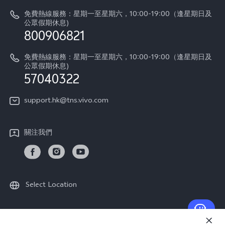
系統升級
vivo工作
免費熱線服務：星期一至星期六，10:00-19:00（逢星期日及
零配件價格查詢
公眾假期休息)
法律聲明
800906821
IMEI 碼驗證
關於我們
免費熱線服務：星期一至星期六，10:00-19:00（逢星期日及
維修進度
公眾假期休息)
vivo 私隱中心
57040322
保修條款
可持續性
support.hk@tns.vivo.com
客戶服務私隱聲明
vivo | 蔡司影像
下載用於恢復 Log 的 LUT
關注我們
Select Location