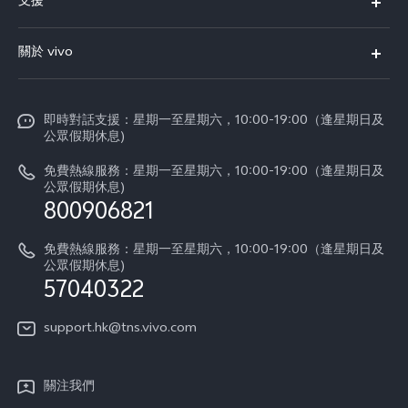
支援
X300
FAQs
關於 vivo
Y21d
服務中心
企業文化
V60 Lite 5G
Funtouch OS
即時對話支援：星期一至星期六，10:00-19:00（逢星期日及
新聞資訊
V60
公眾假期休息)
系統升級
vivo工作
免費熱線服務：星期一至星期六，10:00-19:00（逢星期日及
零配件價格查詢
公眾假期休息)
法律聲明
800906821
IMEI 碼驗證
關於我們
免費熱線服務：星期一至星期六，10:00-19:00（逢星期日及
維修進度
公眾假期休息)
vivo 私隱中心
57040322
保修條款
可持續性
support.hk@tns.vivo.com
客戶服務私隱聲明
vivo | 蔡司影像
下載用於恢復 Log 的 LUT
關注我們