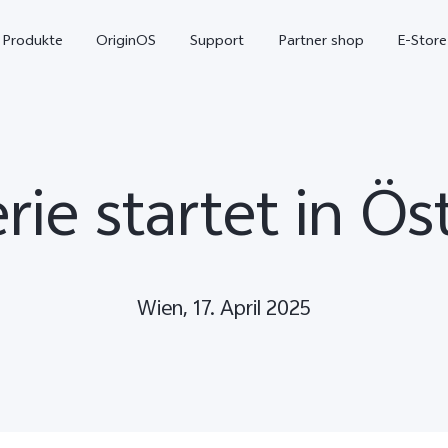
Produkte
OriginOS
Support
Partner shop
E-Store
ie startet in Ös
Wien, 17. April 2025
X300 Pro
X300
V7