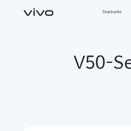
Startseite
V50-Ser
X300 Ultra
X300 FE
neu
neu