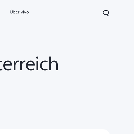
Über vivo
terreich
0 5G
Y21 5G
vivo Watch GT 2
neu
neu