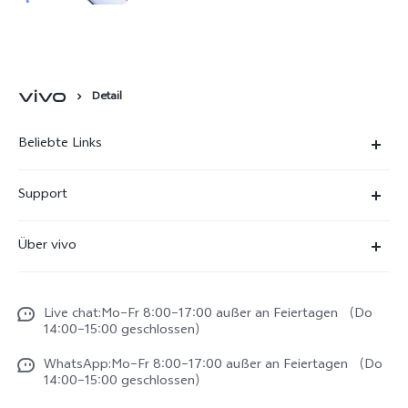
Detail
Beliebte Links
X300 Ultra
Support
X300 Pro
FAQs
Über vivo
X300
Service Center
Unsere Kultur
X300 FE
Funtouch OS
Live chat:Mo–Fr 8:00–17:00 außer an Feiertagen （Do
Impressum
V70
14:00–15:00 geschlossen）
IMEI-Authentifizierung
Rechtliche Hinweise
V70 FE
WhatsApp:Mo–Fr 8:00–17:00 außer an Feiertagen （Do
System Verbesserung
14:00–15:00 geschlossen）
Nachhaltigkeit
Y31e 5G