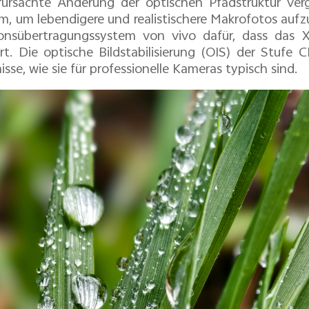
ursachte Änderung der optischen Pfadstruktur ver
cm, um lebendigere und realistischere Makrofotos au
ionsübertragungssystem von vivo dafür, dass das X
ert. Die optische Bildstabilisierung (OIS) der Stufe 
isse, wie sie für professionelle Kameras typisch sind.