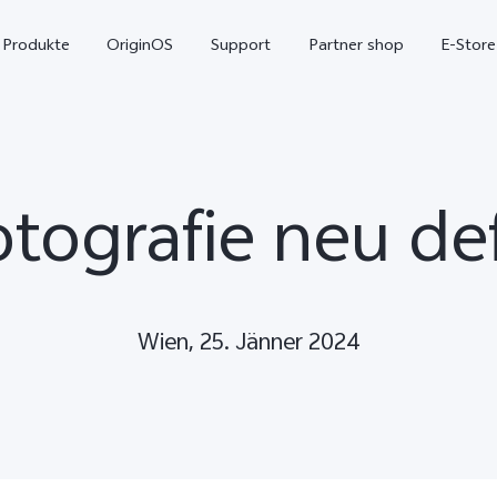
Produkte
OriginOS
Support
Partner shop
E-Store
otografie neu def
Wien, 25. Jänner 2024
X300 Pro
X300
V7