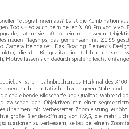
oneller Fotograf:innen aus? Es ist die Kombination au
tigen Tools – so auch beim neuen X100 Pro von vivo.
F
rade, raten sie oft zu einem besseren Objektiv
des neuen Flagships, das gemeinsam mit ZEISS gesc
o Camera beinhaltet.
Das Floating Elements Design
ruktur, die die Bildqualität im Telebereich verbess
ah, Motive lassen sich dadurch spielend leicht einfange
bjektiv ist ein bahnbrechendes Merkmal des X100 
r:innen nach qualitativ hochwertigeren Nah- und T
 gleichbleibende Bildschärfe und Qualität, während da
 zwischen den Objektiven mit einer segmentierten
leaufnahmen mit verbesserter Zoomleistung erhöht 
chte große Blendenöffnung von f/2,5, die mehr Licht
gssituationen zu verbessern, selbst bei einem Zoomfa