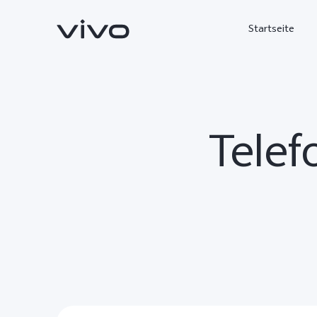
Startseite
Telef
X300 Ultra
X300 FE
neu
neu