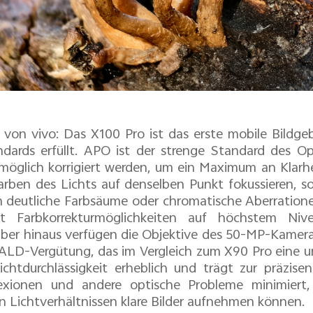
 von vivo: Das X100 Pro ist das erste mobile Bildge
dards erfüllt. APO ist der strenge Standard des Op
möglich korrigiert werden, um ein Maximum an Klarh
arben des Lichts auf denselben Punkt fokussieren, s
 deutliche Farbsäume oder chromatische Aberration
et Farbkorrekturmöglichkeiten auf höchstem Ni
ber hinaus verfügen die Objektive des 50-MP-Kamera
ALD-Vergütung, das im Vergleich zum X90 Pro eine um
chtdurchlässigkeit erheblich und trägt zur präzis
lexionen und andere optische Probleme minimiert, 
en Lichtverhältnissen klare Bilder aufnehmen können.