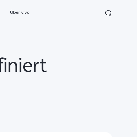
Über vivo
iniert
0 5G
Y21 5G
vivo Watch GT 2
neu
neu