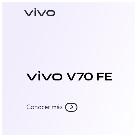
X300 Pro
V70
nuevo
nuevo
Conocer más