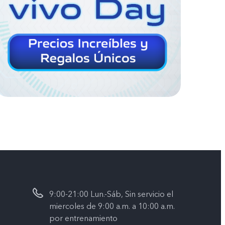
9:00-21:00 Lun.-Sáb, Sin servicio el
miercoles de 9:00 a.m. a 10:00 a.m.
por entrenamiento