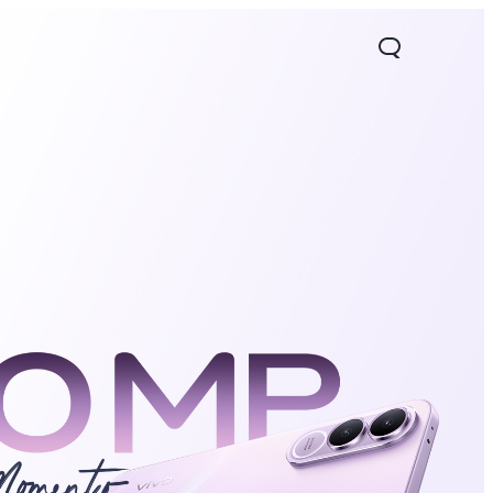
05
Y31 5G
nuevo
nuevo