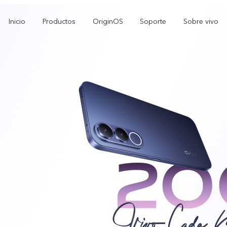
Inicio
Productos
OriginOS
Soporte
Sobre vivo
V70 FE
Y11d
Y