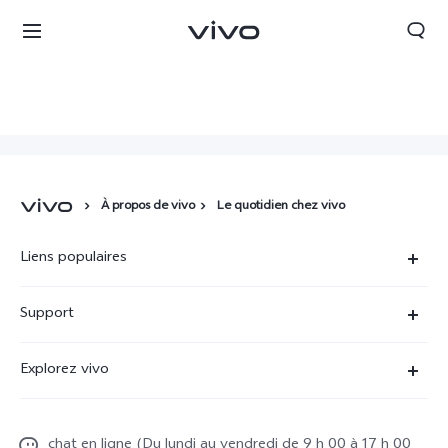
À propos de vivo
Le quotidien chez vivo
Liens populaires
X90 Pro
Support
V29 Lite 5G
FAQs
Explorez vivo
V23 5G
Funtouch OS
France | Sélectionnez un pays / une région
À propos de vivo
Y16
Centre de services
chat en ligne (Du lundi au vendredi de 9 h 00 à 17 h 00