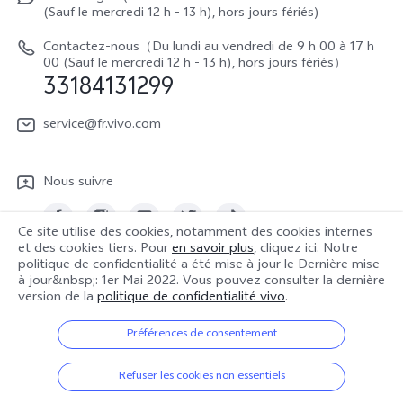
La vie chez vivo
Y22s
(Sauf le mercredi 12 h - 13 h), hors jours fériés)
Authentification IMEI
vivo netiquette
Y35
Contactez-nous（Du lundi au vendredi de 9 h 00 à 17 h
Prix des réparations hors garantie
00 (Sauf le mercredi 12 h - 13 h), hors jours fériés）
About Us
33184131299
Demande de retour en réparation-ICP
Mentions légales
service@fr.vivo.com
Demande de retour en réparation-SBE
Durabilité
Manuel de l'utilisateur
Nous suivre
Centre de confidentialité vivo
Mise à jour du système
Ce site utilise des cookies, notamment des cookies internes
Journal des mises à jour
et des cookies tiers. Pour
en savoir plus
, cliquez ici. Notre
politique de confidentialité a été mise à jour le
Dernière mise
France | Sélectionnez un pays / une région
à jour&nbsp;: 1er Mai 2022
. Vous pouvez consulter la dernière
Notes de mise à jour
version de la
politique de confidentialité vivo
.
Politique de garantie
Préférences de consentement
© 2026 vivo Mobile Communication Co., Ltd. Tous droits réservés.
Politique de confidentialité
Politique de confidentialité
|
Politique relative aux cookies
|
Refuser les cookies non essentiels
Conditions Générales de vente
Assistance en matière de confidentialité
|