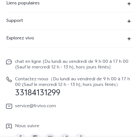
Liens populaires
X90 Pro
Support
V29 Lite 5G
FAQs
Explorez vivo
V23 5G
Funtouch OS
À propos de vivo
Y16
Centre de services
chat en ligne (Du lundi au vendredi de 9 h 00 à 17 h 00
La vie chez vivo
Y22s
(Sauf le mercredi 12 h - 13 h), hors jours fériés)
Authentification IMEI
vivo netiquette
Y35
Contactez-nous（Du lundi au vendredi de 9 h 00 à 17 h
Prix des réparations hors garantie
00 (Sauf le mercredi 12 h - 13 h), hors jours fériés）
About Us
33184131299
Demande de retour en réparation-ICP
Mentions légales
service@fr.vivo.com
Demande de retour en réparation-SBE
Durabilité
Manuel de l'utilisateur
Nous suivre
Centre de confidentialité vivo
Mise à jour du système