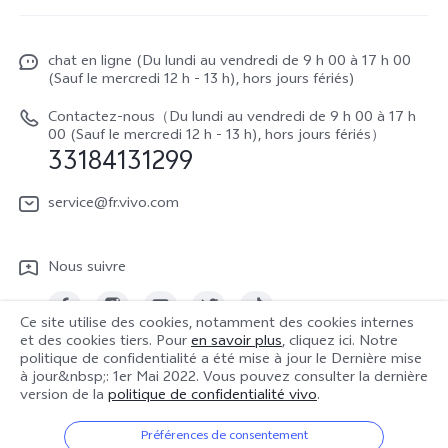
Funtouch OS
À propos de vivo
Y16
Centre de services
chat en ligne (Du lundi au vendredi de 9 h 00 à 17 h 00
La vie chez vivo
Y22s
(Sauf le mercredi 12 h - 13 h), hors jours fériés)
Authentification IMEI
vivo netiquette
Y35
Contactez-nous（Du lundi au vendredi de 9 h 00 à 17 h
Prix des réparations hors garantie
00 (Sauf le mercredi 12 h - 13 h), hors jours fériés）
About Us
33184131299
Demande de retour en réparation-ICP
Mentions légales
service@fr.vivo.com
Demande de retour en réparation-SBE
Durabilité
Manuel de l'utilisateur
Nous suivre
Centre de confidentialité vivo
Mise à jour du système
Ce site utilise des cookies, notamment des cookies internes
Journal des mises à jour
et des cookies tiers. Pour
en savoir plus
, cliquez ici. Notre
politique de confidentialité a été mise à jour le
Dernière mise
France | Sélectionnez un pays / une région
à jour&nbsp;: 1er Mai 2022
. Vous pouvez consulter la dernière
Notes de mise à jour
version de la
politique de confidentialité vivo
.
Politique de garantie
Préférences de consentement