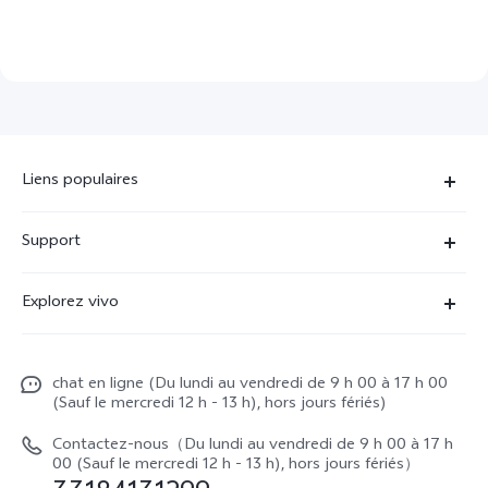
Liens populaires
X90 Pro
Support
V29 Lite 5G
FAQs
Explorez vivo
V23 5G
Funtouch OS
À propos de vivo
Y16
Centre de services
chat en ligne (Du lundi au vendredi de 9 h 00 à 17 h 00
La vie chez vivo
Y22s
(Sauf le mercredi 12 h - 13 h), hors jours fériés)
Authentification IMEI
vivo netiquette
Y35
Contactez-nous（Du lundi au vendredi de 9 h 00 à 17 h
Prix des réparations hors garantie
00 (Sauf le mercredi 12 h - 13 h), hors jours fériés）
About Us