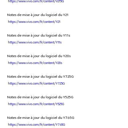
https://www.vivo.com/fr/content/V215G
Notes de mise à jour du logiciel du Y21
https://www.vivo.com/fr/content/Y21
Notes de mise à jour du logiciel du Y11s
https://www.vivo.com/fr/content/Y11s
Notes de mise à jour du logiciel du Y20s
https://www.vivo.com/fr/content/Y20s
Notes de mise à jour du logiciel du Y725G
https://www.vivo.com/fr/content/Y725G
Notes de mise à jour du logiciel du Y525G
https://www.vivo.com/fr/content/Y525G
Notes de mise à jour du logiciel du Y765G
https://www.vivo.com/fr/content/Y765G