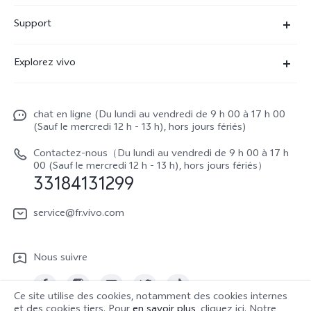
X90 Pro
Support
V29 Lite 5G
FAQs
Explorez vivo
V23 5G
Funtouch OS
À propos de vivo
Y16
Centre de services
chat en ligne (Du lundi au vendredi de 9 h 00 à 17 h 00
La vie chez vivo
Y22s
(Sauf le mercredi 12 h - 13 h), hors jours fériés)
Authentification IMEI
vivo netiquette
Y35
Contactez-nous（Du lundi au vendredi de 9 h 00 à 17 h
Prix des réparations hors garantie
00 (Sauf le mercredi 12 h - 13 h), hors jours fériés）
About Us
33184131299
Demande de retour en réparation-ICP
Mentions légales
service@fr.vivo.com
Demande de retour en réparation-SBE
Durabilité
Manuel de l'utilisateur
Nous suivre
Centre de confidentialité vivo
Mise à jour du système
Ce site utilise des cookies, notamment des cookies internes
Journal des mises à jour
et des cookies tiers. Pour
en savoir plus
, cliquez ici. Notre