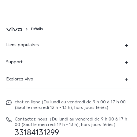
dans le système d'images
Détails
Liens populaires
X90 Pro
Support
V29 Lite 5G
FAQs
Explorez vivo
V23 5G
Funtouch OS
À propos de vivo
Y16
Centre de services
chat en ligne (Du lundi au vendredi de 9 h 00 à 17 h 00
La vie chez vivo
Y22s
(Sauf le mercredi 12 h - 13 h), hors jours fériés)
Authentification IMEI
vivo netiquette
Y35
Contactez-nous（Du lundi au vendredi de 9 h 00 à 17 h
Prix des réparations hors garantie
00 (Sauf le mercredi 12 h - 13 h), hors jours fériés）
About Us
33184131299
Demande de retour en réparation-ICP