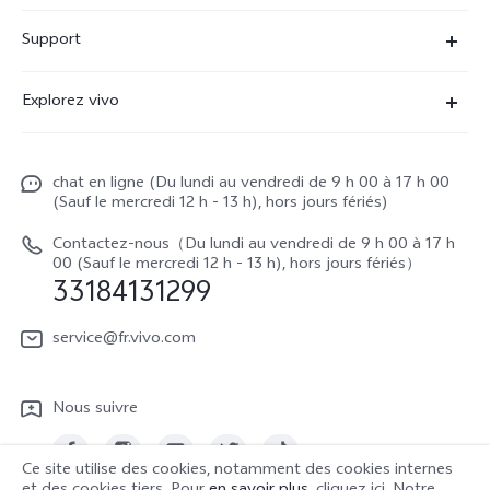
X90 Pro
Support
V29 Lite 5G
FAQs
Explorez vivo
V23 5G
Funtouch OS
À propos de vivo
Y16
Centre de services
chat en ligne (Du lundi au vendredi de 9 h 00 à 17 h 00
La vie chez vivo
Y22s
(Sauf le mercredi 12 h - 13 h), hors jours fériés)
Authentification IMEI
vivo netiquette
Y35
Contactez-nous（Du lundi au vendredi de 9 h 00 à 17 h
Prix des réparations hors garantie
00 (Sauf le mercredi 12 h - 13 h), hors jours fériés）
About Us
33184131299
Demande de retour en réparation-ICP
Mentions légales
service@fr.vivo.com
Demande de retour en réparation-SBE
Durabilité
Manuel de l'utilisateur
Nous suivre
Centre de confidentialité vivo
Mise à jour du système
Ce site utilise des cookies, notamment des cookies internes
Journal des mises à jour