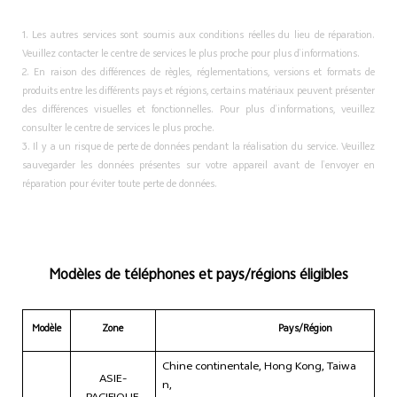
1. Les autres services sont soumis aux conditions réelles du lieu de réparation.
Veuillez contacter le centre de services le plus proche pour plus d’informations.
2. En raison des différences de règles, réglementations, versions et formats de
produits entre les différents pays et régions, certains matériaux peuvent présenter
des différences visuelles et fonctionnelles. Pour plus d’informations, veuillez
consulter le centre de services le plus proche.
3. Il y a un risque de perte de données pendant la réalisation du service. Veuillez
sauvegarder les données présentes sur votre appareil avant de l’envoyer en
réparation pour éviter toute perte de données.
Modèles de téléphones et pays/régions éligibles
Modèle
Zone
Pays/Région
Chine continentale, Hong Kong, Taiwa
ASIE-
n,