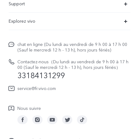
Support
V29 Lite 5G
FAQs
Explorez vivo
V23 5G
Funtouch OS
À propos de vivo
Y16
Centre de services
chat en ligne (Du lundi au vendredi de 9 h 00 à 17 h 00
La vie chez vivo
Y22s
(Sauf le mercredi 12 h - 13 h), hors jours fériés)
Authentification IMEI
vivo netiquette
Y35
Contactez-nous（Du lundi au vendredi de 9 h 00 à 17 h
Prix des réparations hors garantie
00 (Sauf le mercredi 12 h - 13 h), hors jours fériés）
About Us
33184131299
Demande de retour en réparation-ICP
Mentions légales
service@fr.vivo.com
Demande de retour en réparation-SBE
Durabilité
Manuel de l'utilisateur
Nous suivre
Centre de confidentialité vivo
Mise à jour du système
Journal des mises à jour