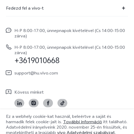
Szolgáltató központ
Fedezd fel a vivo-t
X300 Pro
IMEI hitelesítés
Hírek
X300
Rendszerfrissítés
H–P 8:00–17:00, ünnepnapok kivételével (Cs 14:00–15:00
Jogi szabályozás
V70
zárva)
vivo Jótállási Politika
Rólunk
V70 FE
H–P 8:00–17:00, ünnepnapok kivételével (Cs 14:00–15:00
Vevőszolgálati adatvédelmi nyilatkozat
zárva)
vivo Személyes Adatok Védelme
+3619010668
Y31 5G
LUT-ok letöltése a Log helyreállításához
vivo Buds Air3
support@hu.vivo.com
Kövess minket
Ez a webhely cookie-kat használ, beleértve a saját és
harmadik felek cookie-jait is.
További információ
itt található.
Hungary | Válasszon országot/régiót
Adatvédelmi irányelveink
2020. november 25-én
frissültek, és
megtekintheti a legújabb
vivo Adatvédelmi szabályzat
.