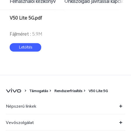
Felhasználói kézikönyv
Önkiszolgáló javítással kapcsola
Hungary | Válasszon országot/régiót
V50 Lite 5G.pdf
Fájlméret
:
5.9M
Letöltés
Támogatás
Rendszerfrissítés
V50 Lite 5G
Népszerű linkek
X300 Ultra
Vevőszolgálat
X300 FE