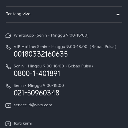
T5
FAQs
Tentang vivo
T5 Pro
Service Center
Info vivo
Y31d Pro
Funtouch OS
WhatsApp (Senin - Minggu 9:00-18:00)
Sejarah
V70
Pembaruan Sistem
VIP Hotline: Senin - Minggu 9:00-18:00（Bebas Pulsa）
Berita
V70 FE
00180332160635
Harga Spare Part
Karir
Y05
Senin - Minggu 9:00-18:00（Bebas Pulsa）
Otentikasi IMEI
0800-1-401891
Pemberitahuan Hukum
X300 Pro
Cek status perbaikan
Tentang Kami
Senin - Minggu 9:00-18:00
Gerai Terdekat
Kebijakan Garansi vivo
021-50960348
CSR
Lihat Semua
Layanan Perbaikan Antar Jemput
service.id@vivo.com
Pusat Privasi vivo
Vast Finance
Keberlanjutan
Ikuti kami
Unduh LUT untuk Memulihkan Log