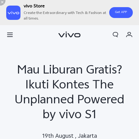
vivo Store
Get APP
Create the Extraordinary with Tech & Fashion at
all times.
Orderan saya
Keranjang
Masuk/Daftar
Mau Liburan Gratis?
Akun Saya
Ikuti Kontes The
Unplanned Powered
by vivo S1
19th August , Jakarta