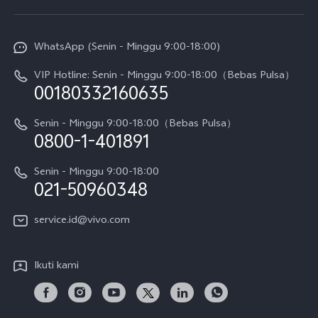
T5 Pro
Service Center
Info vivo
Y31d Pro
Funtouch OS
WhatsApp (Senin - Minggu 9:00-18:00)
Sejarah
V70
Pembaruan Sistem
VIP Hotline: Senin - Minggu 9:00-18:00（Bebas Pulsa）
Berita
V70 FE
00180332160635
Harga Spare Part
Karir
Y05
Senin - Minggu 9:00-18:00（Bebas Pulsa）
Otentikasi IMEI
0800-1-401891
Pemberitahuan Hukum
X300 Pro
Cek status perbaikan
Tentang Kami
Senin - Minggu 9:00-18:00
Gerai Terdekat
Kebijakan Garansi vivo
021-50960348
CSR
Lihat Semua
Layanan Perbaikan Antar Jemput
service.id@vivo.com
Pusat Privasi vivo
Vast Finance
Keberlanjutan
Ikuti kami
Unduh LUT untuk Memulihkan Log