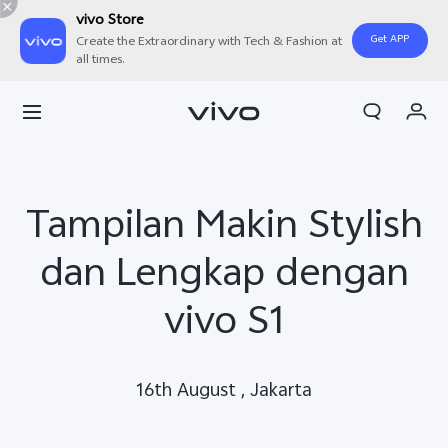
vivo Store
Get APP
Create the Extraordinary with Tech & Fashion at
all times.
Orderan saya
Keranjang
Masuk/Daftar
Tampilan Makin Stylish
Akun Saya
dan Lengkap dengan
vivo S1
16th August , Jakarta