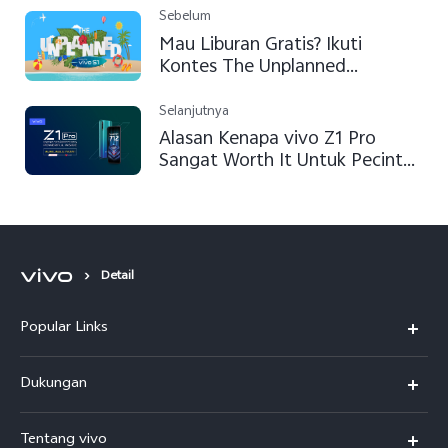
Sebelum
Mau Liburan Gratis? Ikuti
Kontes The Unplanned
Powered by vivo S1
Selanjutnya
Alasan Kenapa vivo Z1 Pro
Sangat Worth It Untuk Pecinta
Game
Detail
Popular Links
Y500
Dukungan
T5
FAQs
Tentang vivo