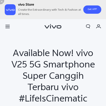
vivo Store
Get APP
Create the Extraordinary with Tech & Fashion at
all times.
Orderan saya
Keranjang
Masuk/Daftar
Available Now! vivo
Akun Saya
V25 5G Smartphone
Super Canggih
Terbaru vivo
#LifeIsCinematic