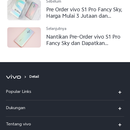
Sebelum
Pre Order vivo S1 Pro Fancy Sky,
Harga Mulai 3 Jutaan dan
Dapat Exclusive Gift!
Selanjutnya
Nantikan Pre-Order vivo S1 Pro
Fancy Sky dan Dapatkan
Hadiah Ekslusif
Detail
Popular Links
Y500
Dukungan
T5
FAQs
Tentang vivo
T5 Pro