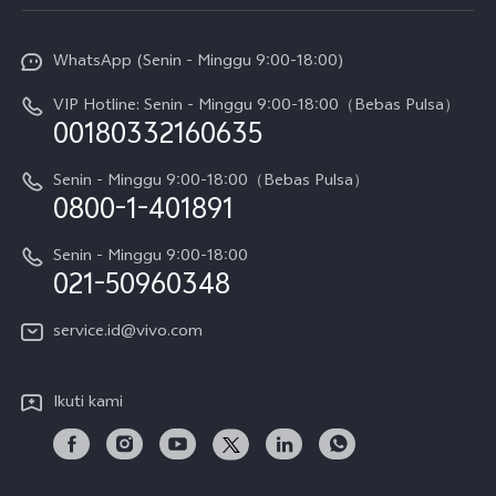
Service Center
Info vivo
Y31d Pro
Funtouch OS
WhatsApp (Senin - Minggu 9:00-18:00)
Sejarah
V70
Pembaruan Sistem
VIP Hotline: Senin - Minggu 9:00-18:00（Bebas Pulsa）
Berita
V70 FE
00180332160635
Harga Spare Part
Karir
Y05
Senin - Minggu 9:00-18:00（Bebas Pulsa）
Otentikasi IMEI
0800-1-401891
Pemberitahuan Hukum
X300 Pro
Cek status perbaikan
Tentang Kami
Senin - Minggu 9:00-18:00
Gerai Terdekat
Kebijakan Garansi vivo
021-50960348
CSR
Lihat Semua
Layanan Perbaikan Antar Jemput
service.id@vivo.com
Pusat Privasi vivo
Vast Finance
Keberlanjutan
Ikuti kami
Unduh LUT untuk Memulihkan Log